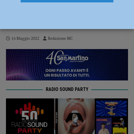
Brasile tra speranze e paure, il 18 maggio
incontro proposto dal centro missionario
della Diocesi
16 Maggio 2022
Redazione MC
RADIO SOUND PARTY