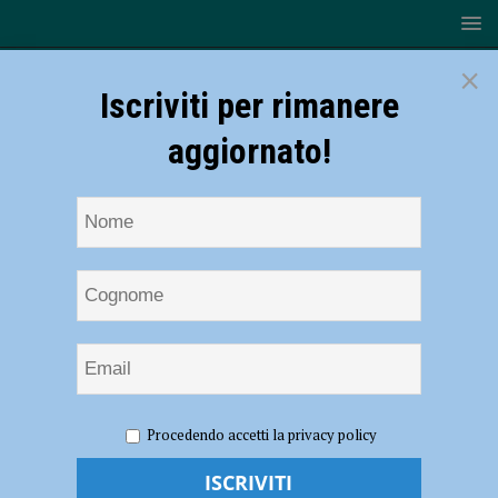
×
Iscriviti per rimanere
aggiornato!
HOME
NOTIZIE
EVENTI A PIACENZA
Brasile tra
Procedendo accetti la privacy policy
speranze e paure, il 18 maggio incontro proposto dal centro
missionario della Diocesi