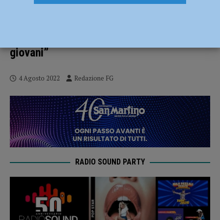
Bus gratis per gli over 70, Blocco
Studentesco: “Nuova giunta da poche
settimane e già un colpo basso ai
giovani”
4 Agosto 2022
Redazione FG
RADIO SOUND PARTY