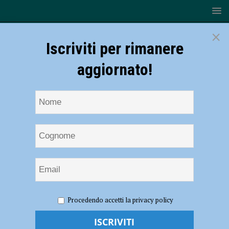
×
Iscriviti per rimanere
aggiornato!
HOME
NOTIZIE
POLITICA
Bus gratis per gli over
Procedendo accetti la privacy policy
70, Blocco Studentesco: “Nuova giunta da poche settimane e già un
colpo basso ai giovani”