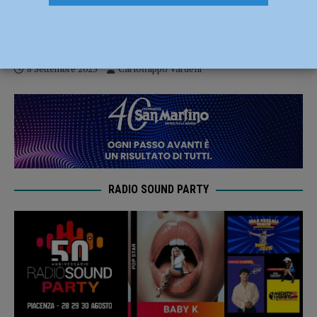
Canottaggio – I giovani della Vittorino da
Feltre plurimedagliati a Ravenna
8 Settembre 2025
Carlofilippo Vardelli
RADIO SOUND PARTY