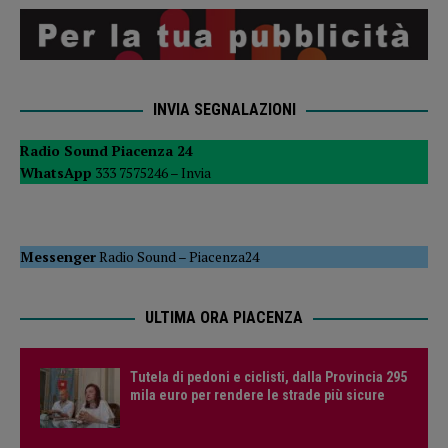
INVIA SEGNALAZIONI
Radio Sound Piacenza 24
WhatsApp
333 7575246 –
Invia
Messenger
Radio Sound
–
Piacenza24
ULTIMA ORA PIACENZA
Tutela di pedoni e ciclisti, dalla Provincia 295
mila euro per rendere le strade più sicure