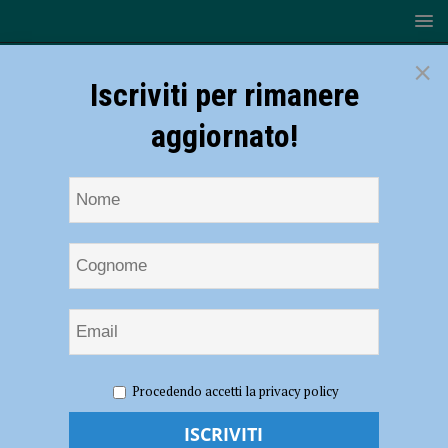
×
Iscriviti per rimanere
aggiornato!
HOME
NOTIZIE
SPORT
CANOTTAGGIO
Procedendo accetti la privacy policy
Canottaggio – I giovani della Vittorino da Feltre plurimedagliati a
Ravenna