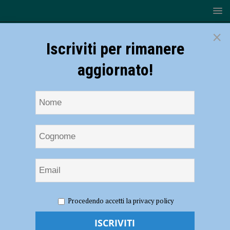
×
Iscriviti per rimanere
aggiornato!
HOME
NOTIZIE
SPORT
Canottieri Ongina, terza
Procedendo accetti la privacy policy
conferma: il libero Mattia Cereda
Canottieri Ongina, terza conferma: il