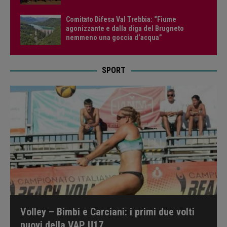
Comitato Difesa Val Trebbia: “Fiume
agonizzante e dalla diga del Brugneto
nemmeno una goccia d’acqua”
SPORT
Volley – Bimbi e Carciani: i primi due volti
nuovi della VAP U17