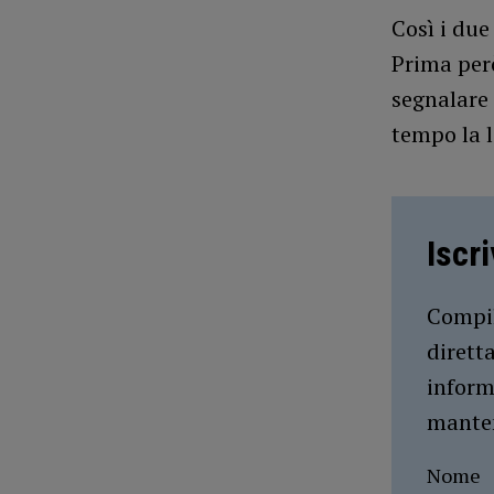
Così i due
Prima per
segnalare 
tempo la l
Iscr
Compil
dirett
inform
manten
Nome