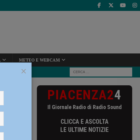
A
METEO E WEBCAM
×
PIACENZA2
4
 propria auto,
Il Giornale Radio di Radio Sound
auto,
CLICCA E ASCOLTA
ltà
LE ULTIME NOTIZIE