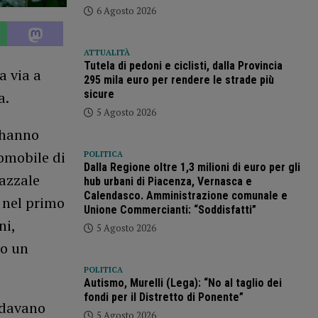
6 Agosto 2026
ATTUALITÀ
Tutela di pedoni e ciclisti, dalla Provincia
a via a
295 mila euro per rendere le strade più
sicure
a.
5 Agosto 2026
’hanno
omobile di
POLITICA
Dalla Regione oltre 1,3 milioni di euro per gli
azzale
hub urbani di Piacenza, Vernasca e
Calendasco. Amministrazione comunale e
i nel primo
Unione Commercianti: “Soddisfatti”
ni,
5 Agosto 2026
to un
POLITICA
Autismo, Murelli (Lega): “No al taglio dei
fondi per il Distretto di Ponente”
rdavano
5 Agosto 2026