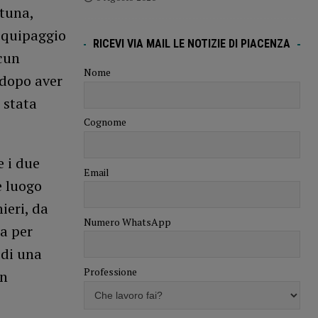
rtuna,
equipaggio
RICEVI VIA MAIL LE NOTIZIE DI PIACENZA
lcun
Nome
 dopo aver
 stata
Cognome
e i due
Email
e luogo
ieri, da
Numero WhatsApp
ta per
 di una
Professione
in