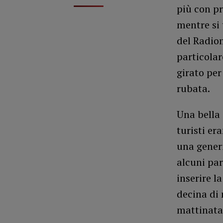
più con pr
mentre si
del Radiom
particolar
girato per
rubata.
Una bella 
turisti er
una generi
alcuni par
inserire l
decina di 
mattinata 