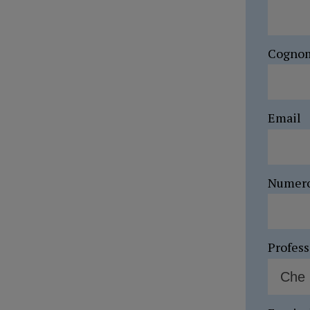
Cogno
Email
Numer
Profes