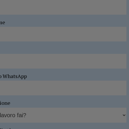
me
o WhatsApp
sione