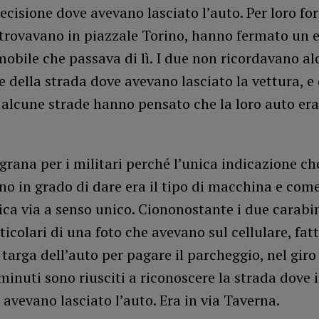
ecisione dove avevano lasciato l’auto. Per loro fo
 trovavano in piazzale Torino, hanno fermato un 
obile che passava di lì. I due non ricordavano a
e della strada dove avevano lasciato la vettura, e
 alcune strade hanno pensato che la loro auto era
grana per i militari perché l’unica indicazione ch
ano in grado di dare era il tipo di macchina e com
ca via a senso unico. Ciononostante i due carabin
ticolari di una foto che avevano sul cellulare, fat
a targa dell’auto per pagare il parcheggio, nel giro
minuti sono riusciti a riconoscere la strada dove 
avevano lasciato l’auto. Era in via Taverna.