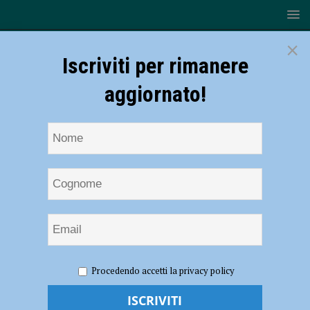
×
Iscriviti per rimanere
aggiornato!
HOME
AZIENDE
Carte prepagate: la soluzione smart per
Procedendo accetti la privacy policy
le spese quotidiane
Carte prepagate: la soluzione smart per