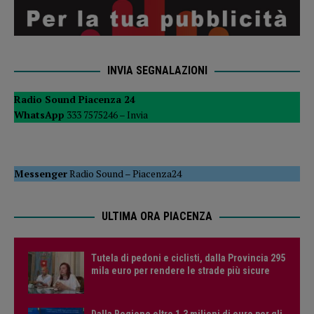
INVIA SEGNALAZIONI
Radio Sound Piacenza 24
WhatsApp
333 7575246 –
Invia
Messenger
Radio Sound
–
Piacenza24
ULTIMA ORA PIACENZA
Tutela di pedoni e ciclisti, dalla Provincia 295
mila euro per rendere le strade più sicure
Dalla Regione oltre 1,3 milioni di euro per gli