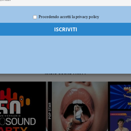
21
Redazione FG
Eventi a Piacenza
ia 295 mila euro per rendere le strade più sicure
ATTUALITÀ
Procedendo accetti la privacy policy
RADIO SOUND PARTY