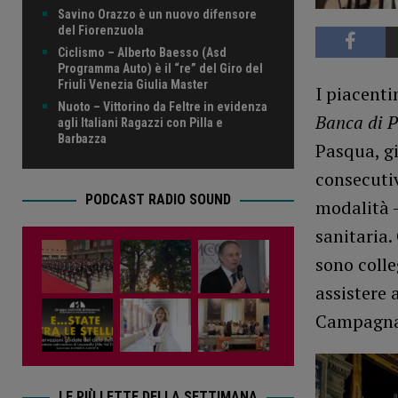
Savino Orazzo è un nuovo difensore
del Fiorenzuola
Ciclismo – Alberto Baesso (Asd
Programma Auto) è il “re” del Giro del
Friuli Venezia Giulia Master
I piacenti
Nuoto – Vittorino da Feltre in evidenza
Banca di 
agli Italiani Ragazzi con Pilla e
Barbazza
Pasqua, gi
consecutiv
PODCAST RADIO SOUND
modalità 
sanitaria.
sono colle
assistere 
Campagna
LE PIÙ LETTE DELLA SETTIMANA