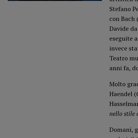
Stefano Pe
con Bach 
Davide da
eseguite a
invece sta
Teatro mun
anni fa, 
Molto grad
Haendel (
Hasselman
nello stile 
Domani, gi