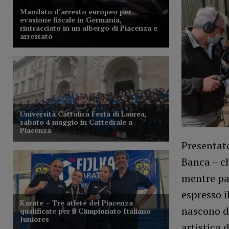
Presentato
Banca – ch
mentre pad
espresso i
nascono da
artistica 