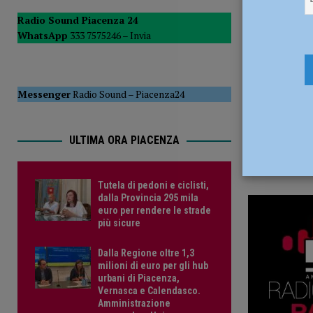
4 Aprile 20
del Consiglio
POLITICA
Radio Sound Piacenza 24
WhatsApp
333 7575246 –
Invia
[ 5 Agosto 2026 ]
Tutela di pedoni e ciclisti, dalla Provinc
Messenger
Radio Sound
–
Piacenza24
ULTIMA ORA PIACENZA
Tutela di pedoni e ciclisti,
dalla Provincia 295 mila
euro per rendere le strade
più sicure
Dalla Regione oltre 1,3
milioni di euro per gli hub
urbani di Piacenza,
Vernasca e Calendasco.
Amministrazione