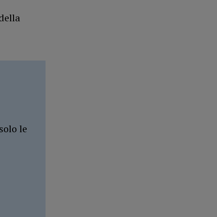
della
solo le