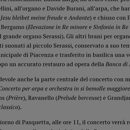
llini, all’organo e Davide Burani, all’arpa, che h
(
Jesu bleibet meine freude
e
Andante
) e chiuso con 
 Bergamo (
Elevazione in Re minore
e
Sinfonia in Re
l grande organo Serassi). Gli altri brani per orga
ti suonati al piccolo Serassi, conservato a suo te
icipale di Piacenza e trasferito in basilica una v
dopo un accurato restauro ad opera della
Banca di 
evole anche la parte centrale del concerto con m
Concerto per arpa e orchestra in si bemolle maggiore 
s (
Prière
), Ravanello (
Prelude berceuse
) e Grandja
classico
).
orno di Pasquetta, alle ore 11, il concerto verrà r