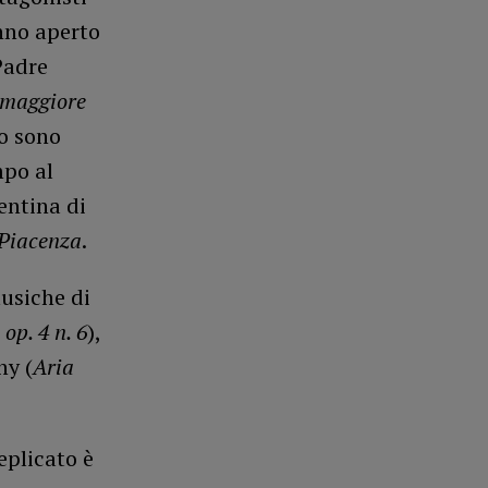
anno aperto
Padre
 maggiore
no sono
mpo al
entina di
Piacenza
.
usiche di
op. 4 n. 6
),
ny (
Aria
eplicato è