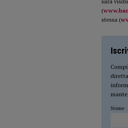
sarà visib
(
www.ban
stessa (
ww
Iscr
Compil
dirett
inform
manten
Nome