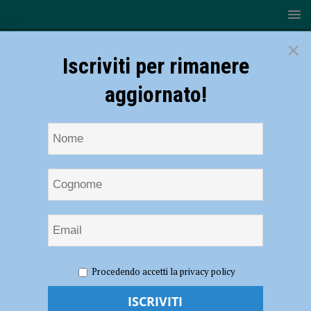
×
Iscriviti per rimanere
aggiornato!
HOME
NOTIZIE
ATTUALITÀ
“Il Consorzio di
Procedendo accetti la privacy policy
bonifica rispetti almeno la situazione sanitaria”
“Il Consorzio di bonifica rispetti almeno la