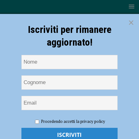
×
Iscriviti per rimanere
aggiornato!
HOME
NOTIZIE
CRONACA PIACENZA
Controlli
Procedendo accetti la privacy policy
disposti dal Prefetto, a luglio 226 violazioni del codice della strada e
11 denunce per spaccio