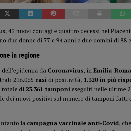
s, 49 nuovi contagi e quattro decessi nel Piacent
no due donne di 77 e 94 anni e due uomini di 88 e
ione in regione
o dell’epidemia da
Coronavirus
, in
Emilia-Rom
trati 216.065
casi
di positività,
1.320 in più risp
n totale di
23.361 tamponi
eseguiti nelle ultime 2
e dei nuovi positivi sul numero di tamponi fatti d
intanto la
campagna vaccinale anti-Covid
, ch