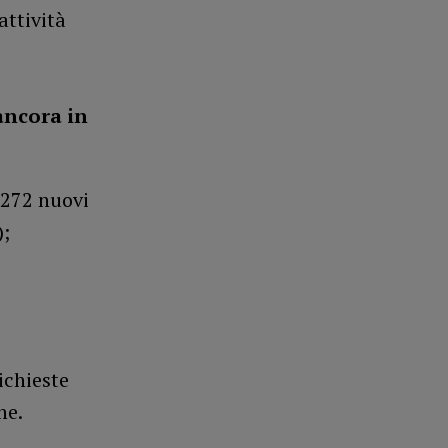
attività
ancora in
272 nuovi
);
richieste
ne.