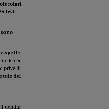
lecolari
,
35
test
,
sono
 rispetto
 quelle con
o prive di
otale dei
11 uomini