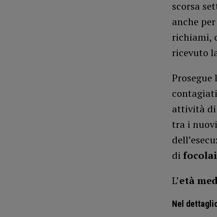
scorsa se
anche per 
richiami, 
ricevuto l
Prosegue l
contagiat
attività d
tra i nuov
dell’esec
di
focolai
L’
età me
Nel dettagli