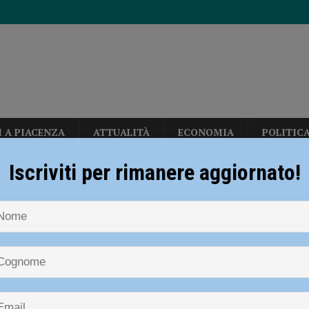
I A PIACENZA
ATTUALITÀ
ECONOMIA
POLITIC
disce i titolari ferendone uno: bloccato e arrestato poco dopo la fuga
Iscriviti per rimanere aggiornato!
NOTIZIE
CRONACA PIACENZA
Coronavirus, 49 nuovi contagi e q
erby con Fiorenzuola e Nibbiano
CALCIO
n: “Calo deciso delle temperature solo dopo ferragosto” – AUDIO
irus, 49 nuovi contagi e quattro d
centino
allerizza, in Largo Erfurt e Corso Europa: “sgomberati” dalla polizia locale