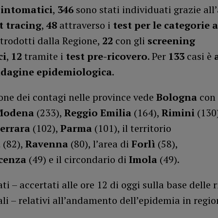
sintomatici
,
346
sono stati individuati grazie all’
t tracing
,
48
attraverso i
test per le categorie a
trodotti dalla Regione,
22
con gli
screening
ci
,
12
tramite i
test pre-ricovero
. Per
133
casi è
indagine epidemiologica
.
one dei contagi nelle province vede
Bologna
con 
Modena
(233),
Reggio Emilia
(164),
Rimini
(130
errara
(102),
Parma
(101), il territorio
a
(82),
Ravenna
(80), l’area di
Forlì
(58),
cenza
(49) e il circondario di
Imola
(49).
ti – accertati alle ore 12 di oggi sulla base delle 
ali – relativi all’andamento dell’epidemia in regio