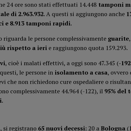
me 24 ore sono stati effettuati 14.448
tamponi mo
ale di 2.963.932
. A questi si aggiungono anche
1
ci
e 8.913 tamponi rapidi
.
o riguarda le persone complessivamente
guarite
iù rispetto a ieri
e raggiungono quota 159.293.
vi
, cioè i malati effettivi, a oggi sono 47.345 (
-192
i questi, le persone in
isolamento a casa
, ovvero
evi che non richiedono cure ospedaliere o risultan
sono complessivamente 44.964 (-122), il
95% del t
i
.
 si registrano
65
nuovi decessi
: 20 a
Bologna
(