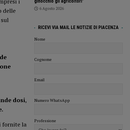
mpresi i
ginocchio gli agricoltori”
6 Agosto 2026
o delle
sul
RICEVI VIA MAIL LE NOTIZIE DI PIACENZA
Nome
de
Cognome
sone
Email
onde dosi
,
Numero WhatsApp
e.
Professione
 fornite la