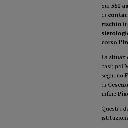
Sui
561
a
di
contac
rischio
in
sierologi
corso l’
La situazi
casi; poi
seguono
F
di
Cesen
infine
Pia
Questi i da
istituzion