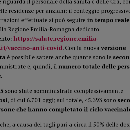
 riguarda il personale della sanità e delle Cra, co
lle residenze per anziani: il conteggio progressiv
razioni effettuate si può seguire
in tempo reale
ella Regione Emilia-Romagna dedicato
ento:
https://salute.regione.emilia-
it/vaccino-anti-covid
. Con la nuova
versione
ta
è possibile sapere anche quante sono le
secon
nistrate e, quindi, il
numero totale delle per
.
15
sono state somministrate complessivamente
osi
, di cui 6.701 oggi; sul totale, 45.393 sono
sec
rsone che hanno completato il ciclo vaccinal
che, a causa dei tagli pari a circa il 50% delle dosi