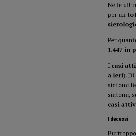
Nelle ulti
per un
tot
sierologi
Per quant
1.447 in p
I
casi atti
a ieri
). D
sintomi li
sintomi, 
casi attiv
I decessi
Purtroppo,