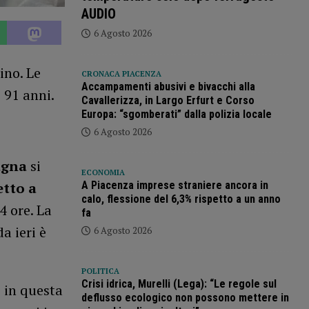
AUDIO
6 Agosto 2026
ino. Le
CRONACA PIACENZA
Accampamenti abusivi e bivacchi alla
 91 anni.
Cavallerizza, in Largo Erfurt e Corso
Europa: “sgomberati” dalla polizia locale
6 Agosto 2026
agna
si
ECONOMIA
A Piacenza imprese straniere ancora in
etto a
calo, flessione del 6,3% rispetto a un anno
4 ore. La
fa
a ieri è
6 Agosto 2026
POLITICA
Crisi idrica, Murelli (Lega): “Le regole sul
e in questa
deflusso ecologico non possono mettere in