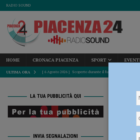
RADIO SOUND
HOME
CRONACA PIACENZA
SPORT
EVENT
[ 6 Agosto 2026 ]
Scoperto durante il furto in un bar aggre
ULTIMA ORA
CRONACA PIACENZA
HOME
[ 6 Agosto 2026 ]
Piacenza calcio inserito nel Girone B: d
LA TUA PUBBLICITÀ QUI
nel Piacentino
[ 6 Agosto 2026 ]
Fine del caldo africano, Paolo Corazzo
Coronav
ATTUALITÀ
nel Pia
[ 6 Agosto 2026 ]
Accampamenti abusivi e bivacchi alla Cav
INVIA SEGNALAZIONI
CRONACA PIACENZA