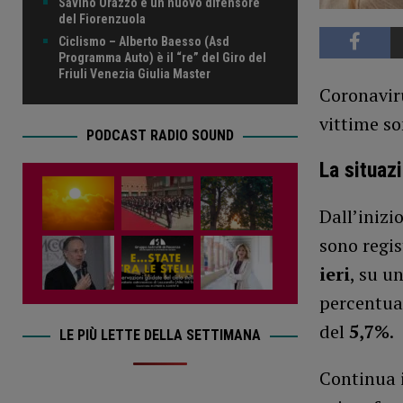
Savino Orazzo è un nuovo difensore
del Fiorenzuola
Ciclismo – Alberto Baesso (Asd
Programma Auto) è il “re” del Giro del
Friuli Venezia Giulia Master
Coronaviru
vittime so
PODCAST RADIO SOUND
La situaz
Dall’inizi
sono regis
ieri
, su u
percentual
del
5,7%
.
LE PIÙ LETTE DELLA SETTIMANA
Continua 