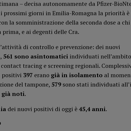
ttimana – decisa autonomamente da Pfizer-BioNt
i prossimi giorni in Emilia-Romagna la priorità è
con la somministrazione della seconda dose a chi
a prima, e ai degenti delle Cra.
’attività di controllo e prevenzione: dei nuovi
i,
561
sono asintomatici
individuati nell’ambito
i contact tracing e screening regionali. Compless
i positivi
397
erano
già in isolamento
al momen
uzione del tampone,
579
sono stati individuati all
 già noti
.
dia
dei nuovi positivi di oggi è
45,4
anni
.
o