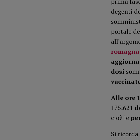
prima fase
degenti de
somminist
portale d
all’argom
romagna.
aggiorna
dosi
sommi
vaccinate
Alle ore 
175.621
d
cioè le
pe
Si ricorda 