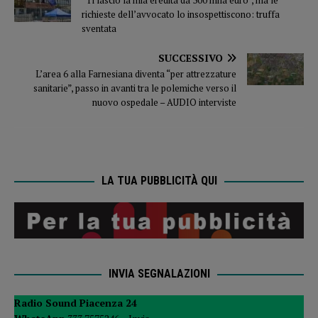
“Ti lascio la mia eredità da 300 mila euro”, ma le
richieste dell’avvocato lo insospettiscono: truffa
sventata
SUCCESSIVO
L’area 6 alla Farnesiana diventa “per attrezzature
sanitarie”, passo in avanti tra le polemiche verso il
nuovo ospedale – AUDIO interviste
LA TUA PUBBLICITÀ QUI
INVIA SEGNALAZIONI
Radio Sound Piacenza 24