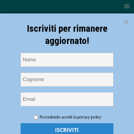
×
Iscriviti per rimanere
aggiornato!
HOME
NOTIZIE
CRONACA PIACENZA
Costretto
Procedendo accetti la privacy policy
con le minacce a firmare il passaggio di proprietà senza prendere un
euro, la vendita dell’auto si trasforma in un incubo: tre denunce – IL
VIDEO DELL’OPERAZIONE