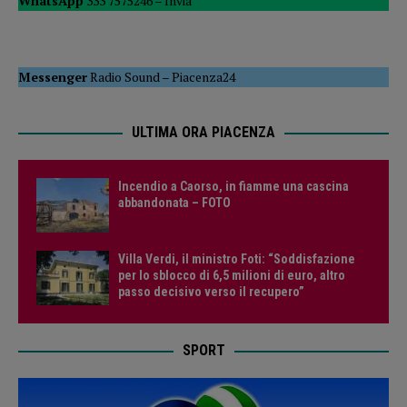
WhatsApp
333 7575246 –
Invia
Messenger
Radio Sound
–
Piacenza24
ULTIMA ORA PIACENZA
Incendio a Caorso, in fiamme una cascina
abbandonata – FOTO
Villa Verdi, il ministro Foti: “Soddisfazione
per lo sblocco di 6,5 milioni di euro, altro
passo decisivo verso il recupero”
SPORT