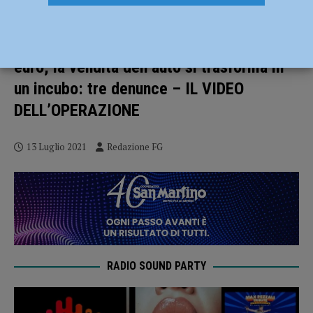
Costretto con le minacce a firmare il
passaggio di proprietà senza prendere un
euro, la vendita dell’auto si trasforma in
un incubo: tre denunce – IL VIDEO
DELL’OPERAZIONE
13 Luglio 2021
Redazione FG
RADIO SOUND PARTY