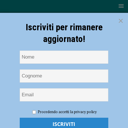
×
Iscriviti per rimanere
aggiornato!
HOME
NOTIZIE
ATTUALITÀ
Dal Fol in Fest alla
Procedendo accetti la privacy policy
Cattolica, al via il progetto formativo: “Creare imprenditoria
innovativa per la montagna”