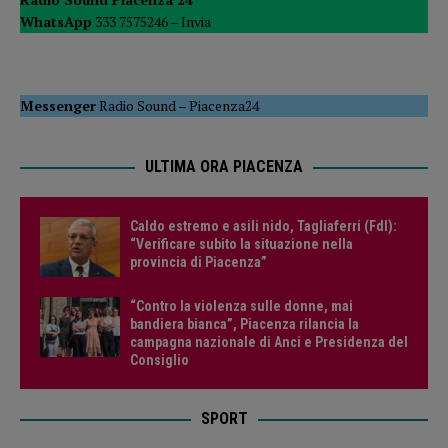
WhatsApp
333 7575246 –
Invia
Messenger
Radio Sound
–
Piacenza24
ULTIMA ORA PIACENZA
Caldo estremo e asili nido, Tagliaferri (FdI):
“Verificare subito la situazione nella
provincia di Piacenza”
“Contro la violenza sulle donne, mai
bandiera bianca”, Piacenza rilancia la
campagna nazionale di Anci e Presidenza del
Consiglio
SPORT