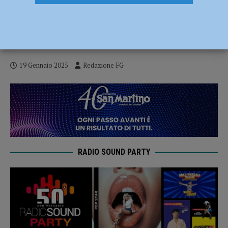
Dal Fol in Fest alla Cattolica, al via il
progetto formativo: “Creare imprenditoria
innovativa per la montagna”
19 Gennaio 2025
Redazione FG
RADIO SOUND PARTY