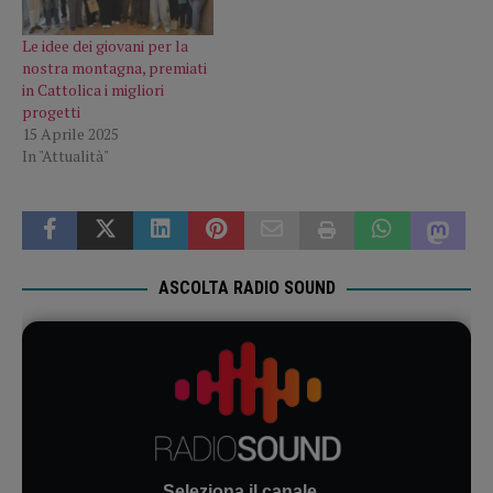
Le idee dei giovani per la
nostra montagna, premiati
in Cattolica i migliori
progetti
15 Aprile 2025
In "Attualità"
ASCOLTA RADIO SOUND
Seleziona il canale...