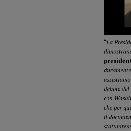
“
La Presid
dimostrand
president
duramente 
assistiamo
debole del 
con Washin
che per qu
il documen
statunitens