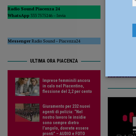
[ 5 Agosto 2026 ]
Savino Orazzo è un nuovo difensore de
Radio Sound Piacenza 24
WhatsApp
333 7575246 –
Invia
1 Agosto 2
Messenger
Radio Sound
–
Piacenza24
ULTIMA ORA PIACENZA
Imprese femminili ancora
in calo nel Piacentino,
flessione del 2,2 per cento
Giuramento per 232 nuovi
agenti di polizia: “Nel
nostro lavoro le insidie
sono sempre dietro
l’angolo, dovrete essere
pronti” – AUDIO e FOTO