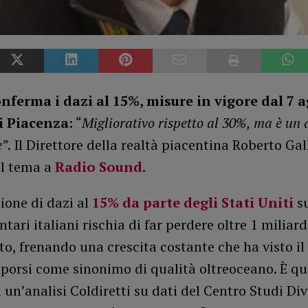
ferma i dazi al 15%, misure in vigore dal 7 a
i Piacenza
: “
Migliorativo rispetto al 30%, ma è un
e”
. Il Direttore della realtà piacentina Roberto Gall
el tema a
Radio Sound
.
ione di dazi al
15% da parte degli Stati Uniti
s
tari italiani rischia di far perdere oltre 1 miliar
o, frenando una crescita costante che ha visto i
mporsi come sinonimo di qualità oltreoceano. È q
un’analisi Coldiretti su dati del Centro Studi Div