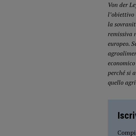
Von der Le
l’obiettivo
la sovranit
remissiva n
europeo. Se
agroaliment
economico a
perché si 
quello agri
Iscr
Compil