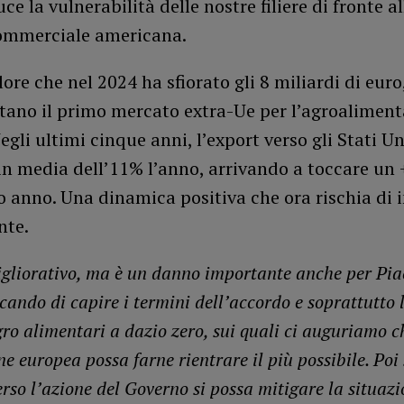
uce la vulnerabilità delle nostre filiere di fronte a
commerciale americana.
ore che nel 2024 ha sfiorato gli 8 miliardi di euro,
tano il primo mercato extra-Ue per l’agroaliment
Negli ultimi cinque anni, l’export verso gli Stati Un
in media dell’11% l’anno, arrivando a toccare un
o anno. Una dinamica positiva che ora rischia di i
nte.
igliorativo, ma è un danno importante anche per Pia
ando di capire i termini dell’accordo e soprattutto l
gro alimentari a dazio zero, sui quali ci auguriamo c
e europea possa farne rientrare il più possibile. Po
rso l’azione del Governo si possa mitigare la situazi