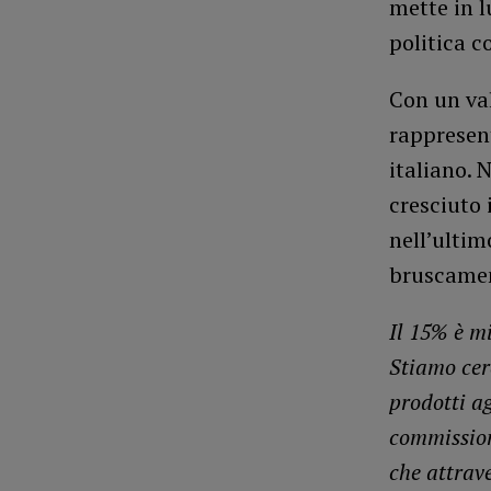
mette in l
politica 
Con un val
rappresen
italiano. 
cresciuto 
nell’ultim
bruscame
Il 15% è m
Stiamo cerc
prodotti a
commission
che attrave