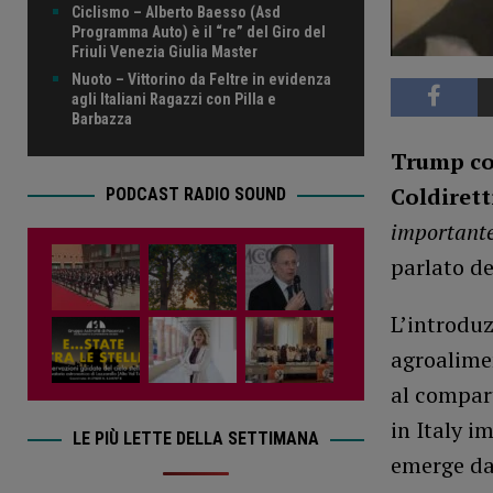
Ciclismo – Alberto Baesso (Asd
Programma Auto) è il “re” del Giro del
Friuli Venezia Giulia Master
Nuoto – Vittorino da Feltre in evidenza
agli Italiani Ragazzi con Pilla e
Barbazza
Trump con
Coldirett
PODCAST RADIO SOUND
important
parlato d
L’introduz
agroalimen
al compart
in Italy i
LE PIÙ LETTE DELLA SETTIMANA
emerge da 