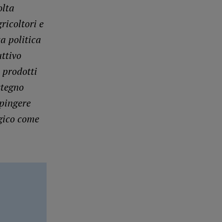
olta
ricoltori e
a politica
uttivo
 prodotti
stegno
spingere
egico come