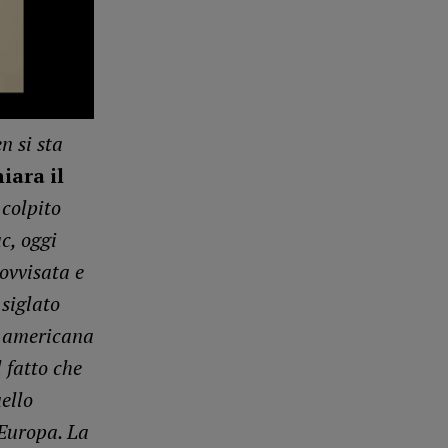
n si sta
iara il
colpito
c, oggi
ovvisata e
 siglato
a americana
 fatto che
ello
’Europa. La