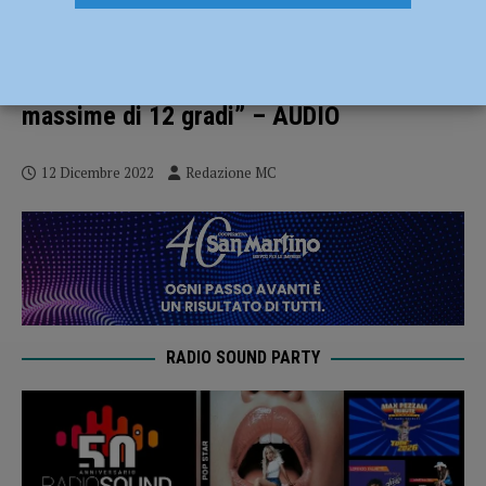
Paolo Corazzon di 3B Meteo: “Dopo
giornate tipicamente invernali, a Natale
risaliranno le temperature, previste
massime di 12 gradi” – AUDIO
12 Dicembre 2022
Redazione MC
RADIO SOUND PARTY