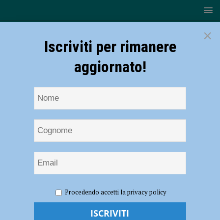
×
Iscriviti per rimanere
aggiornato!
HOME
NOTIZIE
CRONACA PIACENZA
Paolo
Procedendo accetti la privacy policy
Corazzon di 3B Meteo: “Dopo giornate tipicamente invernali, a Natale
risaliranno le temperature, previste massime di 12 gradi” – AUDIO