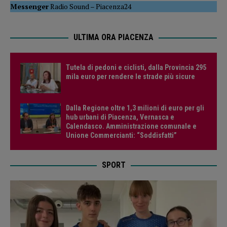
Messenger
Radio Sound
–
Piacenza24
ULTIMA ORA PIACENZA
Tutela di pedoni e ciclisti, dalla Provincia 295
mila euro per rendere le strade più sicure
Dalla Regione oltre 1,3 milioni di euro per gli
hub urbani di Piacenza, Vernasca e
Calendasco. Amministrazione comunale e
Unione Commercianti: “Soddisfatti”
SPORT