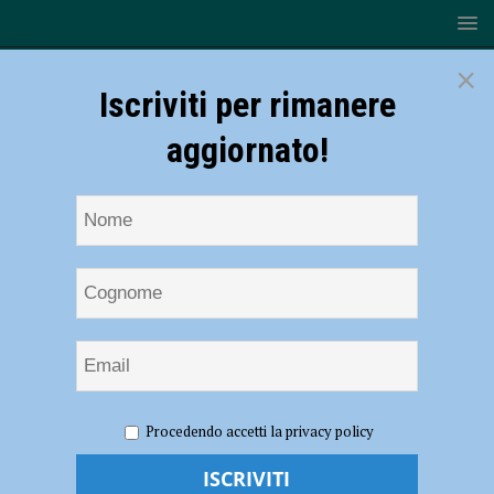
×
Iscriviti per rimanere
aggiornato!
HOME
NOTIZIE
CRONACA PIACENZA
Deve
Procedendo accetti la privacy policy
scontare due anni di reclusione per furto, rintracciato e arrestato dai
carabinieri