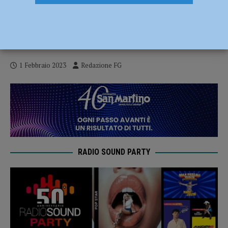
Deve scontare due anni di reclusione per
furto, rintracciato e arrestato dai
carabinieri
1 Febbraio 2023
Redazione FG
RADIO SOUND PARTY