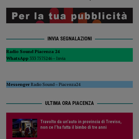
INVIA SEGNALAZIONI
Radio Sound Piacenza 24
WhatsApp
333 7575246 –
Invia
Messenger
Radio Sound
–
Piacenza24
ULTIMA ORA PIACENZA
Travolto da un’auto in provincia di Treviso,
non ce l’ha fatta il bimbo di tre anni