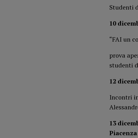
Studenti 
10 dicemb
“FAI un co
prova aper
studenti 
12 dicemb
Incontri i
Alessandr
13 dicemb
Piacenz