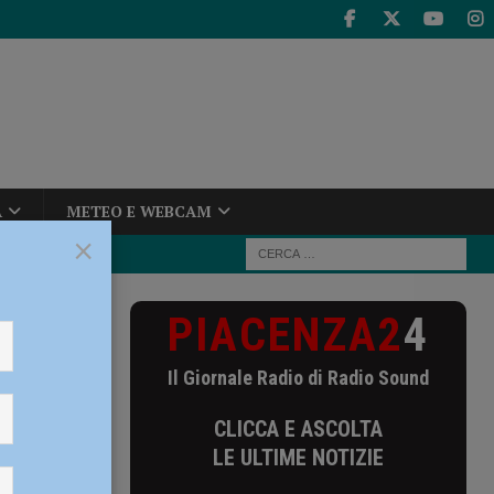
A
METEO E WEBCAM
×
PIACENZA2
4
icolini fino al
– AUDIO
Il Giornale Radio di Radio Sound
ino al
CLICCA E ASCOLTA
LE ULTIME NOTIZIE