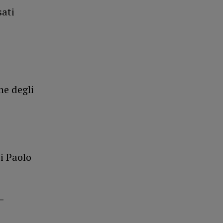
sati
i
ne degli
di Paolo
–