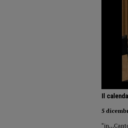
Il calend
5 dicembr
“in…Canto