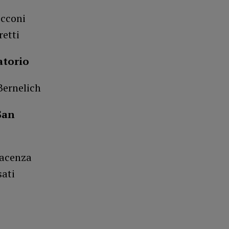
ecconi
retti
vatorio
 Bernelich
San
iacenza
sati