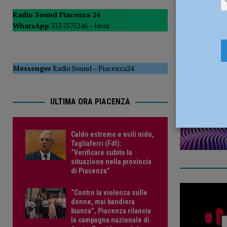
[ 5 Agosto 2026 ]
Tennistavolo – Cortemaggiore, è tutto p
Radio Sound Piacenza 24
studen
WhatsApp
333 7575246 –
Invia
15 Dicembr
Messenger
Radio Sound
–
Piacenza24
ULTIMA ORA PIACENZA
Caldo estremo e asili nido,
Tagliaferri (FdI):
“Verificare subito la
situazione nella provincia
di Piacenza”
“Contro la violenza sulle
donne, mai bandiera
bianca”, Piacenza rilancia
la campagna nazionale di