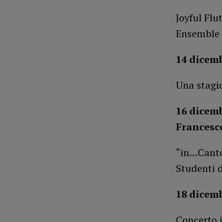
Joyful Flu
Ensemble d
14 dicemb
Una stagio
16 dicemb
Frances
“in…Canto
Studenti 
18 dicemb
Concerto 