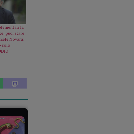
elementari fa
te: puoi stare
aniele Novara:
o solo
AUDIO