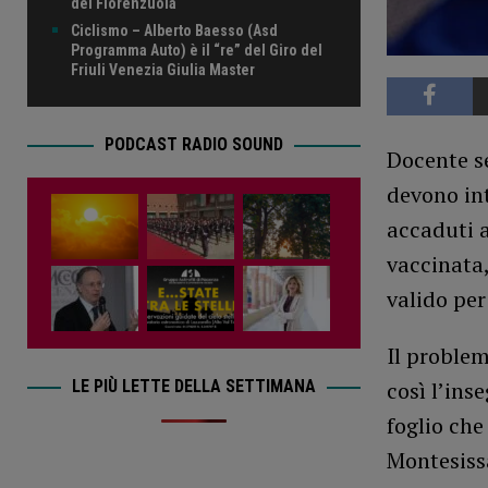
del Fiorenzuola
Ciclismo – Alberto Baesso (Asd
Programma Auto) è il “re” del Giro del
Friuli Venezia Giulia Master
PODCAST RADIO SOUND
Docente se
devono int
accaduti a
vaccinata,
valido per
Il problem
LE PIÙ LETTE DELLA SETTIMANA
così l’ins
foglio che
Montesissa