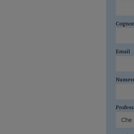
Cogno
Email
Numer
Profes