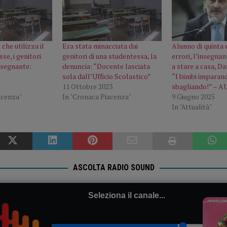
che utilizza il
Era stata minacciata dai
Alunno di quinta 
sse, i genitori
genitori di una studentessa, la
errori, l’insegnan
nsegnante:
denuncia: “Docente lasciata
a stare a casa, D
sola dall’Ufficio Scolastico”
“I bimbi imparan
11 Ottobre 2023
sbagliando!” – 
acenza"
In "Cronaca Piacenza"
9 Giugno 2025
In "Attualità"
ASCOLTA RADIO SOUND
Seleziona il canale...