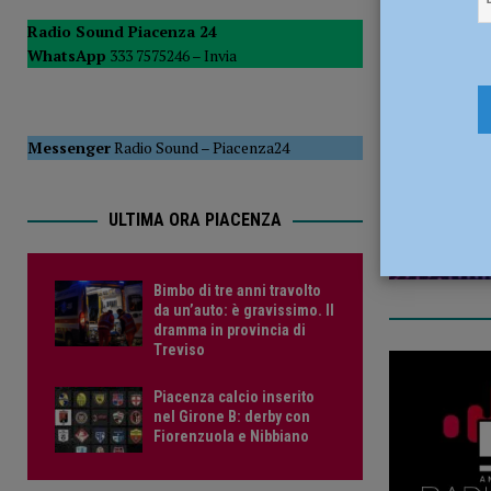
CRONACA PIACENZA
Radio Sound Piacenza 24
WhatsApp
333 7575246 –
Invia
[ 6 Agosto 2026 ]
Crisi idrica, Murelli (Lega): “Le regole 
8 Settembr
POLITICA
Messenger
Radio Sound
–
Piacenza24
ULTIMA ORA PIACENZA
Bimbo di tre anni travolto
da un’auto: è gravissimo. Il
dramma in provincia di
Treviso
Piacenza calcio inserito
nel Girone B: derby con
Fiorenzuola e Nibbiano