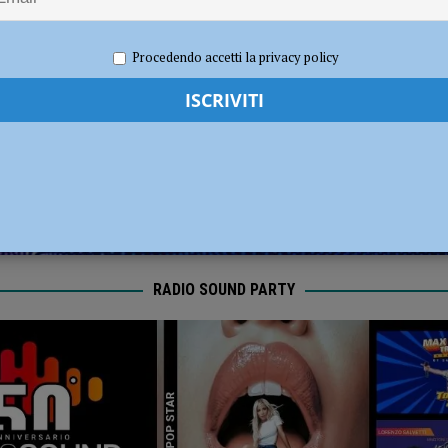
sul deflusso ecologico non possono mettere in ginocchio gli agricoltori”
e 2021
Redazione FG
Cronaca Piacenza
Procedendo accetti la privacy policy
RADIO SOUND PARTY