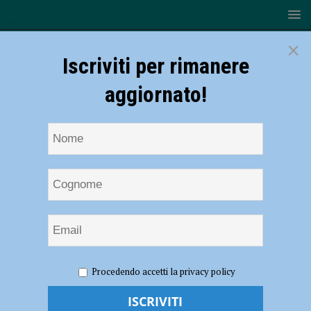
×
Iscriviti per rimanere
aggiornato!
HOME
NOTIZIE
EVENTI A PIACENZA
Festa della
Procedendo accetti la privacy policy
Donna 2019, appuntamenti a Piacenza e provincia
Festa della Donna 2019, appuntamenti a