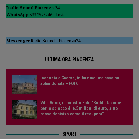
Radio Sound Piacenza 24
WhatsApp
333 7575246 –
Invia
Messenger
Radio Sound
–
Piacenza24
ULTIMA ORA PIACENZA
Incendio a Caorso, in fiamme una cascina
abbandonata – FOTO
Villa Verdi, il ministro Foti: “Soddisfazione
per lo sblocco di 6,5 milioni di euro, altro
passo decisivo verso il recupero”
SPORT