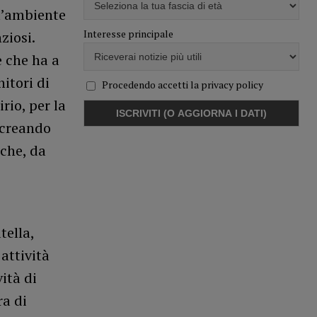
 l’ambiente
Interesse principale
ziosi.
e che ha a
nitori di
Procedendo accetti la privacy policy
rio, per la
, creando
 che, da
tella,
attività
ità di
ra di