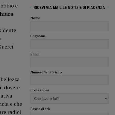
Bobbio e
RICEVI VIA MAIL LE NOTIZIE DI PIACENZA
hiara
Nome
sidente
Cognome
o
Guerci
Email
Numero WhatsApp
 bellezza
il dovere
Professione
iativa
ncia e che
Fascia di età
re radici