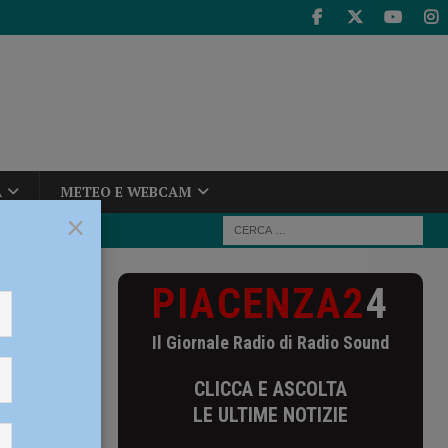
A
METEO E WEBCAM
×
PIACENZA2
4
i per dare
Il Giornale Radio di Radio Sound
zi per
CLICCA E ASCOLTA
LE ULTIME NOTIZIE