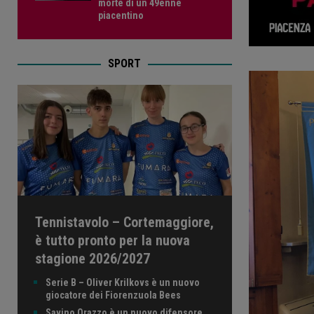
morte di un 49enne
piacentino
SPORT
Tennistavolo – Cortemaggiore,
è tutto pronto per la nuova
stagione 2026/2027
Serie B – Oliver Krilkovs è un nuovo
giocatore dei Fiorenzuola Bees
Savino Orazzo è un nuovo difensore