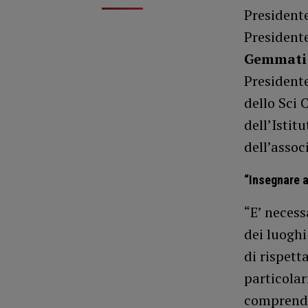
Presidente
Presidente
Gemmat
Presidente
dello Sci 
dell’Istit
dell’assoc
“Insegnare a
“E’ necess
dei luoghi
di rispett
particolar
comprende