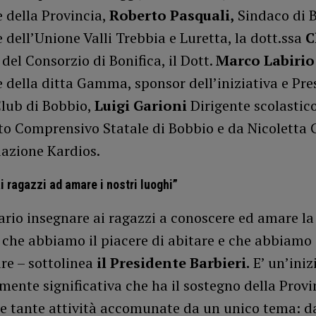
 della Provincia,
Roberto Pasquali,
Sindaco di 
 dell’Unione Valli Trebbia e Luretta, la dott.ssa
C
i
del Consorzio di Bonifica, il Dott.
Marco Labirio
 della ditta Gamma, sponsor dell’iniziativa e Pre
Club di Bobbio,
Luigi Garioni
Dirigente scolastic
uto Comprensivo Statale di Bobbio e da Nicoletta 
iazione Kardios.
i ragazzi ad amare i nostri luoghi”
ario insegnare ai ragazzi a conoscere ed amare la
 che abbiamo il piacere di abitare e che abbiamo 
are – sottolinea
il Presidente Barbieri.
E’ un’iniz
mente significativa che ha il sostegno della Provi
 tante attività accomunate da un unico tema: da