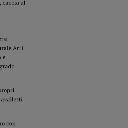
, caccia al
rsi
urale Arti
a e
 grado
propri
cavalletti
ro con