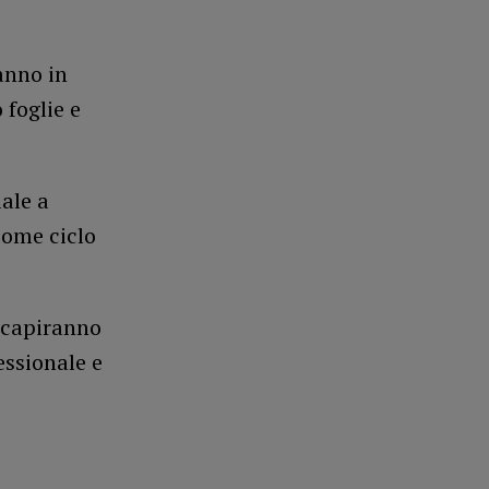
anno in
 foglie e
ale a
come ciclo
 capiranno
essionale e