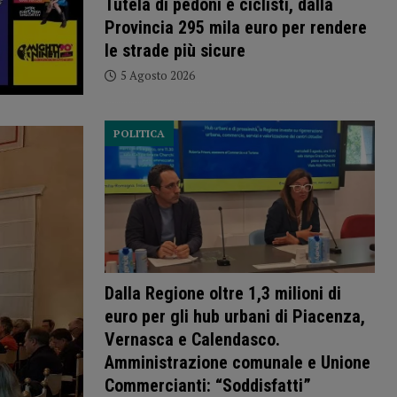
Tutela di pedoni e ciclisti, dalla
Provincia 295 mila euro per rendere
le strade più sicure
5 Agosto 2026
POLITICA
Dalla Regione oltre 1,3 milioni di
euro per gli hub urbani di Piacenza,
Vernasca e Calendasco.
Amministrazione comunale e Unione
Commercianti: “Soddisfatti”