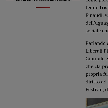
tempi tris
Einaudi, v
dell’uguag
sociale ch
Parlando d
Liberali P
Giornale e
che «la pr
propria fu
diritto ad
Festival, 