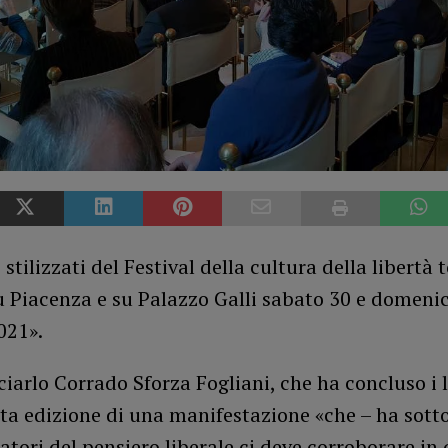
i stilizzati del Festival della cultura della libertà
u Piacenza e su Palazzo Galli sabato 30 e domeni
021».
arlo Corrado Sforza Fogliani, che ha concluso i l
ta edizione di una manifestazione «che – ha sotto
tori del pensiero liberale ci deve corroborare in 