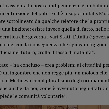
età assicura la nostra indipendenza, è un baluar
oncentrazione del potere ed è insopprimibile. E’ s
e sottolineato da qualche relatore che la propri
 una finzione; esiste invece quella di fatto, nelle
ocratica che governa i vari Stati. L’Italia è govern
 reale, con la conseguenza che i giovani fuggono a
ducia nel futuro, crolla il tasso di natalità”.
tato – ha concluso – crea problemi ai cittadini pe
 è un ingombro che non regge più, un moloch che 
e il Medioevo con il pluralismo degli ordinamenti
he anche da noi, come è avvenuto negli Stati Uni
piede le comunità volontarie”.