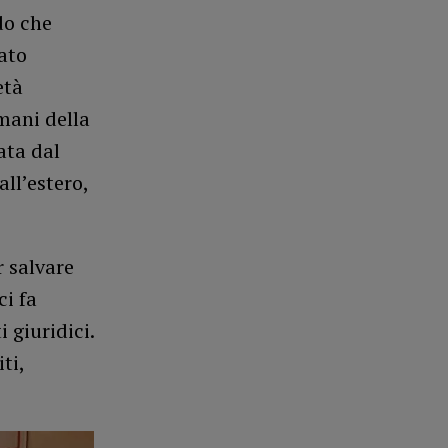
do che
tato
età
 mani della
ata dal
ll’estero,
r salvare
ci fa
 giuridici.
ti,