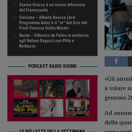
Savino Orazzo è un nuovo difensore
del Fiorenzuola
Ciclismo – Alberto Baesso (Asd
Programma Auto) è il “re” del Giro del
Friuli Venezia Giulia Master
Nuoto – Vittorino da Feltre in evidenza
agli Italiani Ragazzi con Pilla e
Barbazza
PODCAST RADIO SOUND
«Gli airon
a volare s
gennaio 2
Ad annunci
della quar
come porta
LE PIÙ LETTE DELLA SETTIMANA