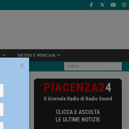
A
METEO E WEBCAM
×
PIACENZA2
4
orante per
Il Giornale Radio di Radio Sound
oborante
CLICCA E ASCOLTA
e
LE ULTIME NOTIZIE