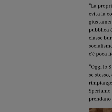
“La propri
evita la c
giustament
pubblica è
classe bur
socialismo
c’è poca fi
“Oggi lo S
se stesso,
rimpianger
Speriamo c
prendano 