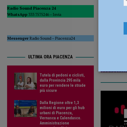
POLITICA
Radio Sound Piacenza 24
WhatsApp
333 7575246 –
Invia
[ 5 Agosto 2026 ]
Caldo estremo e asili nido, Tagliaferri (F
27 Gennaio
Messenger
Radio Sound
–
Piacenza24
ULTIMA ORA PIACENZA
Tutela di pedoni e ciclisti,
dalla Provincia 295 mila
euro per rendere le strade
più sicure
Dalla Regione oltre 1,3
milioni di euro per gli hub
urbani di Piacenza,
Vernasca e Calendasco.
Amministrazione