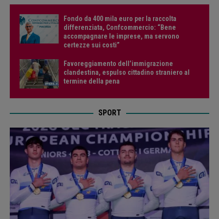
Fondo da 400 mila euro per la raccolta
differenziata, Confcommercio: “Bene
accompagnare le imprese, ma servono
certezze sui costi”
Favoreggiamento dell’immigrazione
clandestina, espulso cittadino straniero al
termine della pena
SPORT