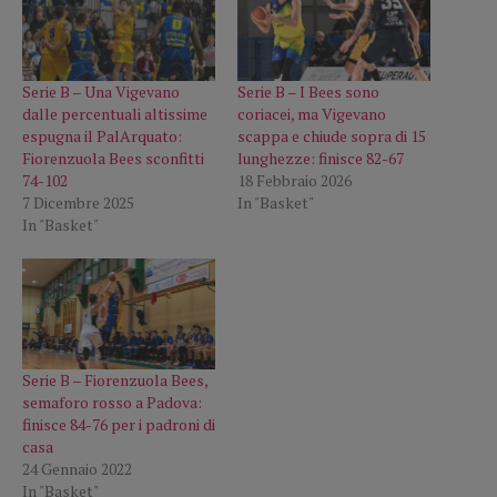
Serie B – Una Vigevano
Serie B – I Bees sono
dalle percentuali altissime
coriacei, ma Vigevano
espugna il PalArquato:
scappa e chiude sopra di 15
Fiorenzuola Bees sconfitti
lunghezze: finisce 82-67
74-102
18 Febbraio 2026
7 Dicembre 2025
In "Basket"
In "Basket"
Serie B – Fiorenzuola Bees,
semaforo rosso a Padova:
finisce 84-76 per i padroni di
casa
24 Gennaio 2022
In "Basket"