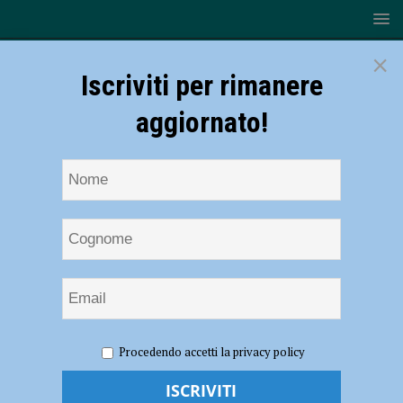
×
Iscriviti per rimanere
aggiornato!
HOME
NOTIZIE
SPORT
BASKET
Fiorenzuola
Procedendo accetti la privacy policy
Bees: è una brutta Santa Lucia, Vigevano si impone di 19 lunghezze
Fiorenzuola Bees: è una brutta Santa