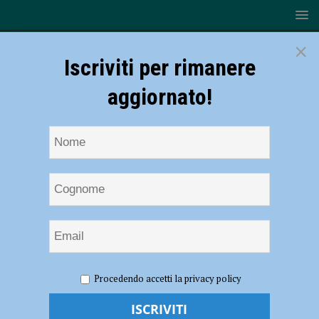
×
Iscriviti per rimanere
aggiornato!
HOME
NOTIZIE
POLITICA
Coronavirus, Forza
Procedendo accetti la privacy policy
Italia: “I sindaci dei territori non siano lasciati soli”
Coronavirus, Forza Italia: “I sindaci dei