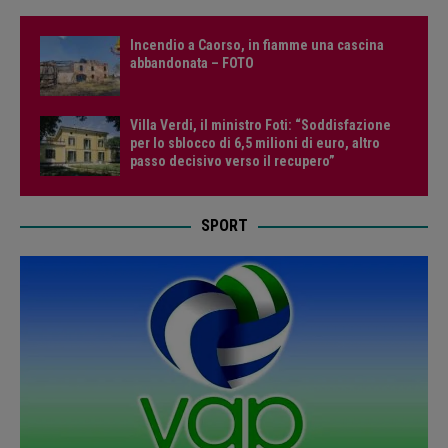
Incendio a Caorso, in fiamme una cascina
abbandonata – FOTO
Villa Verdi, il ministro Foti: “Soddisfazione
per lo sblocco di 6,5 milioni di euro, altro
passo decisivo verso il recupero”
SPORT