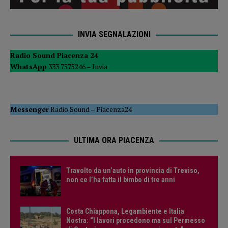
INVIA SEGNALAZIONI
Radio Sound Piacenza 24
WhatsApp
333 7575246 –
Invia
Messenger
Radio Sound
–
Piacenza24
ULTIMA ORA PIACENZA
Travolto da un’auto in provincia di Treviso,
non ce l’ha fatta il bimbo di tre anni
Costa Chiappona, Legambiente e Italia
Nostra: “I lavori procedono ma sul Permesso