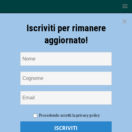
×
Iscriviti per rimanere
aggiornato!
HOME
NOTIZIE
POLITICA
“L’Italia vincente”,
Procedendo accetti la privacy policy
incontro con Fratelli d’Italia in Sant’Ilario venerdì alle 21
“L’Italia vincente”, incontro con Fratelli