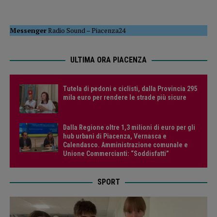
Messenger
Radio Sound
–
Piacenza24
ULTIMA ORA PIACENZA
Tutela di pedoni e ciclisti, dalla Provincia 295
mila euro per rendere le strade più sicure
Dalla Regione oltre 1,3 milioni di euro per gli
hub urbani di Piacenza, Vernasca e
Calendasco. Amministrazione comunale e
Unione Commercianti: “Soddisfatti”
SPORT