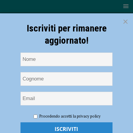
×
Iscriviti per rimanere
aggiornato!
HOME
NOTIZIE
ATTUALITÀ
Futuro in salute, l’Ausl
Procedendo accetti la privacy policy
torna in strada tra la gente: scuole protagoniste – AUDIO
Futuro in salute, l’Ausl torna in strada tra