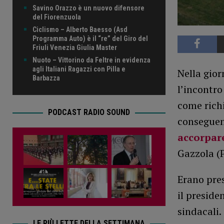
Savino Orazzo è un nuovo difensore
del Fiorenzuola
Ciclismo – Alberto Baesso (Asd
Programma Auto) è il “re” del Giro del
Friuli Venezia Giulia Master
Nuoto – Vittorino da Feltre in evidenza
agli Italiani Ragazzi con Pilla e
Nella gior
Barbazza
l’incontro
come rich
PODCAST RADIO SOUND
conseguen
accorpare
Gazzola (P
Erano pres
il preside
sindacali.
LE PIÙ LETTE DELLA SETTIMANA