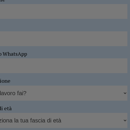
o WhatsApp
sione
di età