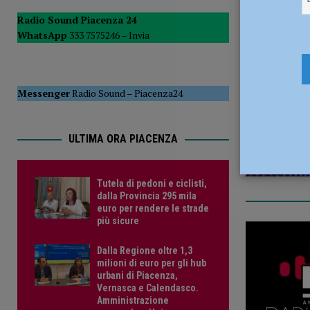
del Consiglio
POLITICA
Radio Sound Piacenza 24
WhatsApp
333 7575246 –
Invia
[ 5 Agosto 2026 ]
Tutela di pedoni e ciclisti, dalla Provinc
7 Aprile 20
Messenger
Radio Sound
–
Piacenza24
ULTIMA ORA PIACENZA
Tutela di pedoni e ciclisti,
dalla Provincia 295 mila
euro per rendere le strade
più sicure
Dalla Regione oltre 1,3
milioni di euro per gli hub
urbani di Piacenza,
Vernasca e Calendasco.
Amministrazione