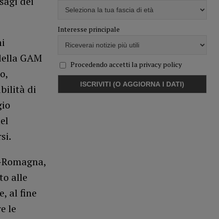
sagi dei
Interesse principale
ni
 della GAM
Procedendo accetti la privacy policy
o,
bilità di
gio
el
si.
a-Romagna,
to alle
, al fine
e le