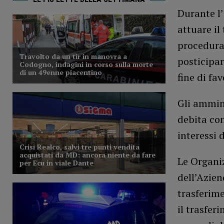
Durante l’
attuare il
procedura
posticipar
fine di fa
Gli ammini
debita con
interessi 
Le Organi
dell’Azien
trasferime
il trasfer