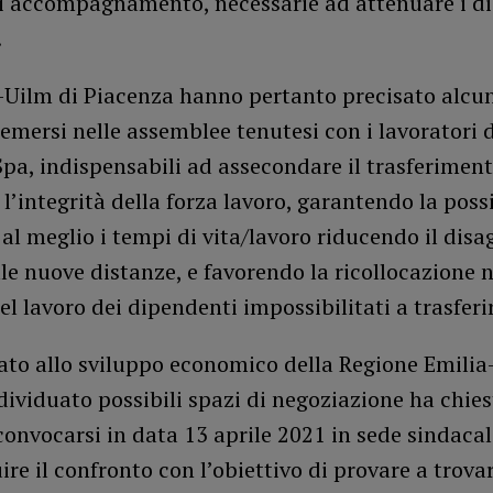
di accompagnamento, necessarie ad attenuare i di
.
Uilm di Piacenza hanno pertanto precisato alcu
 emersi nelle assemblee tenutesi con i lavoratori
pa, indispensabili ad assecondare il trasferiment
l’integrità della forza lavoro, garantendo la possi
 al meglio i tempi di vita/lavoro riducendo il disa
lle nuove distanze, e favorendo la ricollocazione n
l lavoro dei dipendenti impossibilitati a trasferir
rato allo sviluppo economico della Regione Emili
ividuato possibili spazi di negoziazione ha chies
iconvocarsi in data 13 aprile 2021 in sede sindacale
ire il confronto con l’obiettivo di provare a trovar