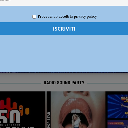
ia 295 mila euro per rendere le strade più sicure
ATTUALITÀ
21
Redazione FG
Economia
Procedendo accetti la privacy policy
RADIO SOUND PARTY