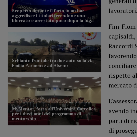
generali 
lavoratori
Fim-Fiom-
capisaldi,
Raccordi S
favorendo 
conciliare
rispetto a
mercato de
L’assesso
avendo ind
parti di r
di prosegu