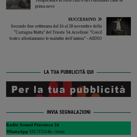
Temperature in forte calo e nel Piacentino cade la
prima neve
SUCCESSIVO
Secondo fine settimana dal 26 al 28 novembre della
“Castagna Matta” del Trieste 34. Arcelloni: “Con il
teatro allontaniamo le malattie dell’anima” – AUDIO
LA TUA PUBBLICITÀ QUI
INVIA SEGNALAZIONI
Radio Sound Piacenza 24
WhatsApp
333 7575246 –
Invia