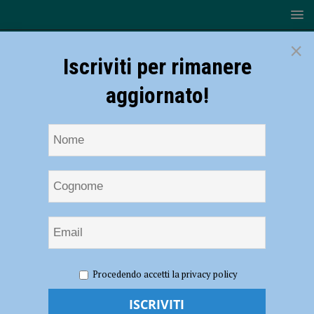
×
Iscriviti per rimanere
aggiornato!
HOME
NOTIZIE
SPORT
Gas Sales Piacenza-
Procedendo accetti la privacy policy
Taranto: l’informativa su abbonamenti e biglietti
Gas Sales Piacenza-Taranto: l’informativa