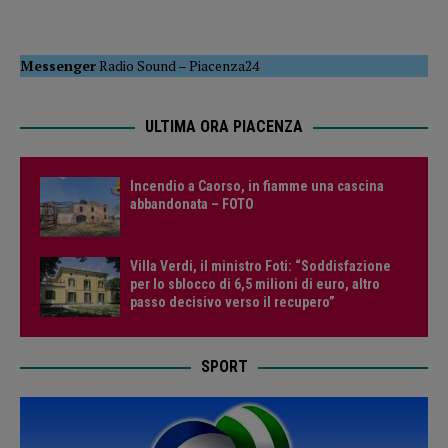
Messenger
Radio Sound
–
Piacenza24
ULTIMA ORA PIACENZA
Incendio a Caorso, in fiamme una cascina
abbandonata – FOTO
Villa Verdi, il ministro Foti: “Soddisfazione
per lo sblocco di 6,5 milioni di euro, altro
passo decisivo verso il recupero”
SPORT