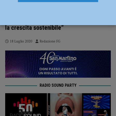
La Giunta regionale a Piacenza: “Costruire
insieme alle comunità locali una
ripartenza che metta al centro il lavoro e
la crescita sostenibile”
18 Luglio 2020
Redazione FG
RADIO SOUND PARTY