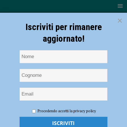
×
Iscriviti per rimanere
aggiornato!
HOME
NOTIZIE
POLITICA
La Giunta regionale a
Procedendo accetti la privacy policy
Piacenza: “Costruire insieme alle comunità locali una ripartenza che
metta al centro il lavoro e la crescita sostenibile”