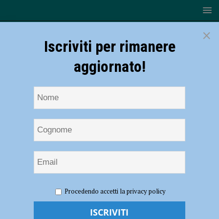
×
Iscriviti per rimanere
aggiornato!
HOME
NOTIZIE
CRONACA PIACENZA
GLS pronta
Procedendo accetti la privacy policy
a denunciare USB: “Sul tetto soggetti estranei reclutati ad hoc dal
sindacato”