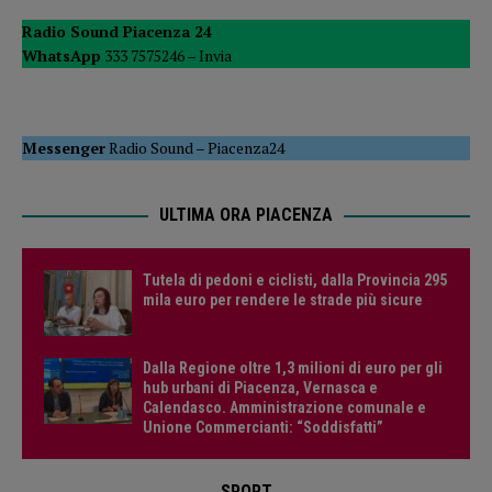
Radio Sound Piacenza 24
WhatsApp
333 7575246 –
Invia
Messenger
Radio Sound
–
Piacenza24
ULTIMA ORA PIACENZA
Tutela di pedoni e ciclisti, dalla Provincia 295
mila euro per rendere le strade più sicure
Dalla Regione oltre 1,3 milioni di euro per gli
hub urbani di Piacenza, Vernasca e
Calendasco. Amministrazione comunale e
Unione Commercianti: “Soddisfatti”
SPORT