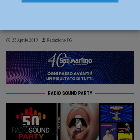
GLS pronta a denunciare USB: “Sul tetto
soggetti estranei reclutati ad hoc dal
sindacato”
23 Aprile 2019
Redazione FG
RADIO SOUND PARTY