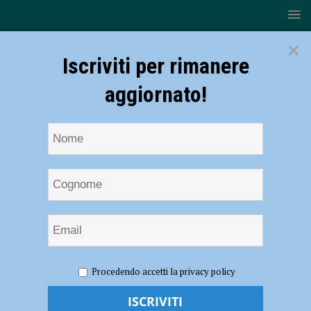
×
Iscriviti per rimanere
aggiornato!
HOME
AZIENDE
Gomme invernali: perché muoversi prima
Procedendo accetti la privacy policy
aiuta a risparmiare
Gomme invernali: perché muoversi prima