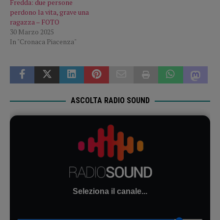
Fredda: due persone
perdono la vita, grave una
ragazza – FOTO
30 Marzo 2025
In "Cronaca Piacenza"
ASCOLTA RADIO SOUND
Seleziona il canale...