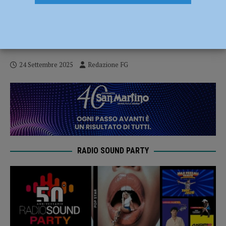
Schianto frontale sulla via Emilia
Parmense nei pressi di Fiorenzuola, grave
motociclista 26enne
24 Settembre 2025
Redazione FG
RADIO SOUND PARTY