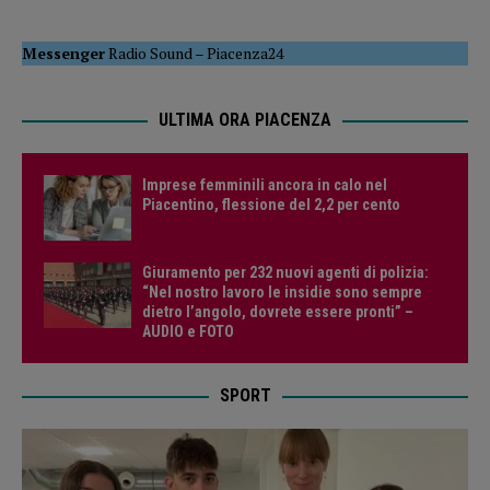
Messenger
Radio Sound
–
Piacenza24
ULTIMA ORA PIACENZA
Imprese femminili ancora in calo nel
Piacentino, flessione del 2,2 per cento
Giuramento per 232 nuovi agenti di polizia:
“Nel nostro lavoro le insidie sono sempre
dietro l’angolo, dovrete essere pronti” –
AUDIO e FOTO
SPORT