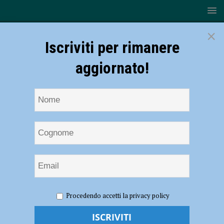
×
Iscriviti per rimanere
aggiornato!
HOME
NOTIZIE
CRONACA PIACENZA
Schianto
Procedendo accetti la privacy policy
frontale sulla via Emilia Parmense nei pressi di Fiorenzuola, grave
motociclista 26enne