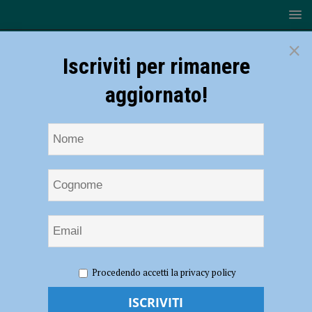
×
Iscriviti per rimanere
aggiornato!
HOME
NOTIZIE
ATTUALITÀ
Le crisi sono di
Procedendo accetti la privacy policy
stimolo alla fertilità delle idee, Sforza: “Guai e pandemie non si
cercano. Ma se vengono, possono essere un’occasione di crescita”