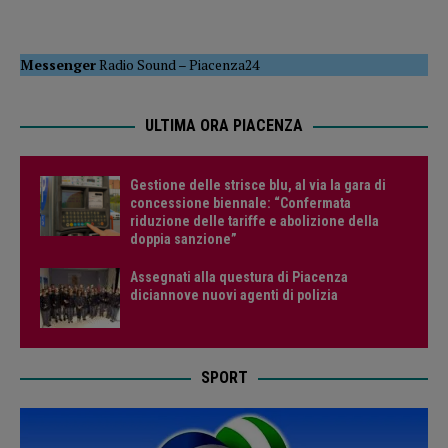
Messenger
Radio Sound
–
Piacenza24
ULTIMA ORA PIACENZA
Gestione delle strisce blu, al via la gara di
concessione biennale: “Confermata
riduzione delle tariffe e abolizione della
doppia sanzione”
Assegnati alla questura di Piacenza
diciannove nuovi agenti di polizia
SPORT