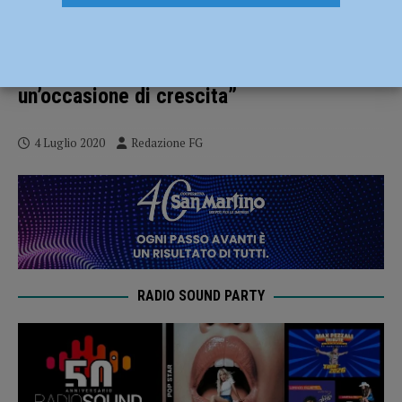
Le crisi sono di stimolo alla fertilità delle
idee, Sforza: “Guai e pandemie non si
cercano. Ma se vengono, possono essere
un’occasione di crescita”
4 Luglio 2020
Redazione FG
RADIO SOUND PARTY