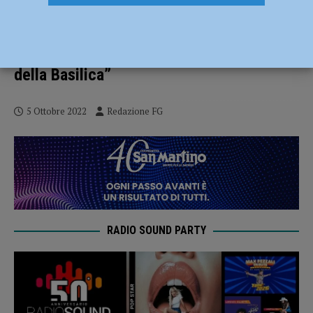
Da padre Lodovico da Bologna a padre
Magnani: il ritratto di alcuni frati di Santa
Maria di Campagna domani per i “Giovedì
della Basilica”
5 Ottobre 2022
Redazione FG
RADIO SOUND PARTY