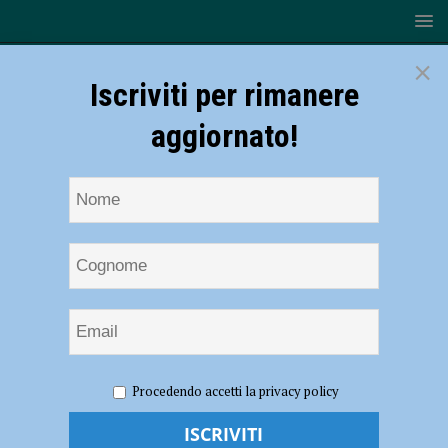
×
Iscriviti per rimanere
aggiornato!
HOME
NOTIZIE
ATTUALITÀ
Da padre Lodovico da
Procedendo accetti la privacy policy
Bologna a padre Magnani: il ritratto di alcuni frati di Santa Maria di
Campagna domani per i “Giovedì della Basilica”