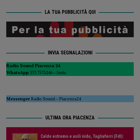
LA TUA PUBBLICITÀ QUI
INVIA SEGNALAZIONI
Radio Sound Piacenza 24
WhatsApp
333 7575246 –
Invia
Messenger
Radio Sound
–
Piacenza24
ULTIMA ORA PIACENZA
Caldo estremo e asili nido, Tagliaferri (FdI):