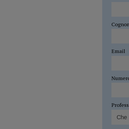
Cogno
Email
Numer
Profes