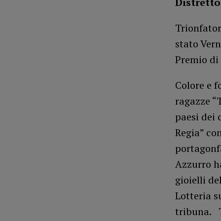
Distretto
Trionfator
stato Vern
Premio di 
Colore e f
ragazze “
paesi dei 
Regia” con
portagonfa
Azzurro h
gioielli 
Lotteria s
tribuna. T