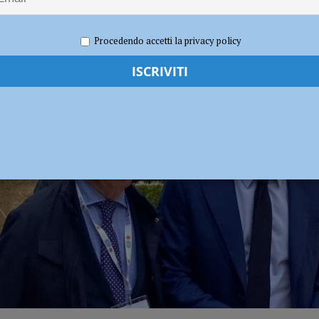
2023
Redazione FG
Economia
UALITÀ
a firme dimostrano che il territorio vuole essere ascoltato”
POLITICA
Procedendo accetti la privacy policy