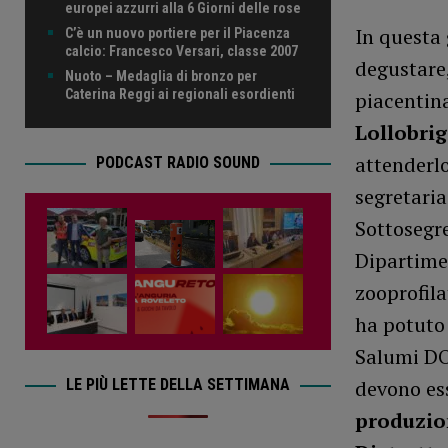
europei azzurri alla 6 Giorni delle rose
In questa 
C’è un nuovo portiere per il Piacenza
calcio: Francesco Versari, classe 2007
degustare,
Nuoto – Medaglia di bronzo per
Caterina Reggi ai regionali esordienti
piacentina
Lollobrig
attenderlo
PODCAST RADIO SOUND
segretari
Sottosegr
Dipartimen
zooprofila
ha potuto 
Salumi DO
LE PIÙ LETTE DELLA SETTIMANA
devono es
produzion