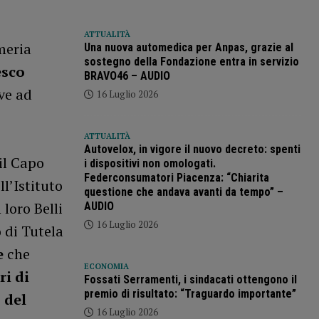
ATTUALITÀ
meria
Una nuova automedica per Anpas, grazie al
sostegno della Fondazione entra in servizio
esco
BRAVO46 – AUDIO
ve ad
16 Luglio 2026
ATTUALITÀ
Autovelox, in vigore il nuovo decreto: spenti
il Capo
i dispositivi non omologati.
Federconsumatori Piacenza: “Chiarita
l’Istituto
questione che andava avanti da tempo” –
loro Belli
AUDIO
16 Luglio 2026
o di Tutela
e
che
ECONOMIA
ri di
Fossati Serramenti, i sindacati ottengono il
premio di risultato: “Traguardo importante”
 del
16 Luglio 2026