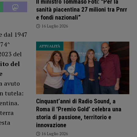
Il ministro Tommaso Foti: “Per la
sanità piacentina 27 milioni tra Pnrr
e fondi nazionali”
16 Luglio 2026
e dal 1947
 74^
ATTUALITÀ
2023 del
ito del
e
a avuto
n tutela:
Cinquant’anni di Radio Sound, a
entina.
Roma il ‘Premio Gold’ celebra una
terra
storia di passione, territorio e
esta
innovazione
16 Luglio 2026