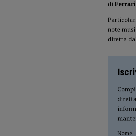
di
Ferrari
Particolar
note music
diretta d
Iscr
Compil
dirett
inform
manten
Nome