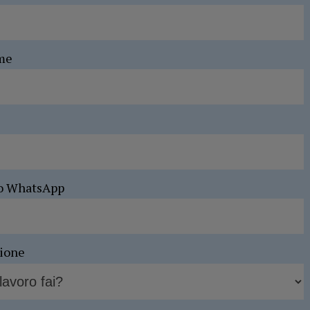
me
o WhatsApp
sione