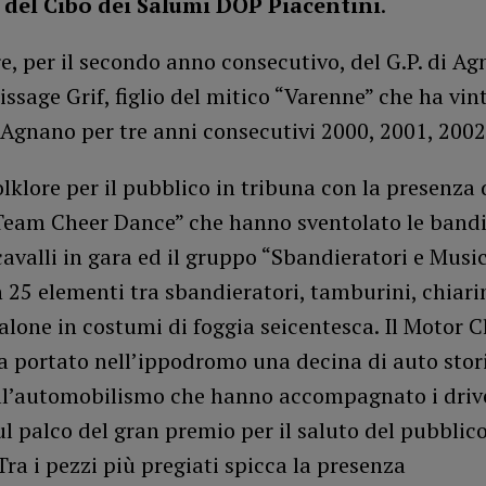
 del Cibo dei Salumi DOP Piacentini
.
e, per il secondo anno consecutivo, del G.P. di Ag
issage Grif, figlio del mitico “Varenne” che ha vin
Agnano per tre anni consecutivi 2000, 2001, 2002
olklore per il pubblico in tribuna con la presenza 
Team Cheer Dance” che hanno sventolato le bandi
cavalli in gara ed il gruppo “Sbandieratori e Music
 25 elementi tra sbandieratori, tamburini, chiarin
lone in costumi di foggia seicentesca. Il Motor 
a portato nell’ippodromo una decina di auto stor
dell’automobilismo che hanno accompagnato i driv
ul palco del gran premio per il saluto del pubblico
ra i pezzi più pregiati spicca la presenza