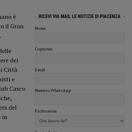
nano è
RICEVI VIA MAIL LE NOTIZIE DI PIACENZA
to il Gran
Nome
.
Cognome
delle
ere dei
i Città
Email
isti e
Club Casco
Numero WhatsApp
iche,
ers del
Professione
 in