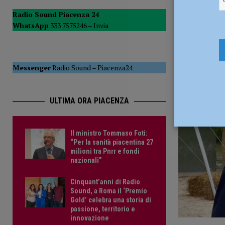
3 Maggio 
questione che andava avanti da tempo” – AUDIO
ATT
Radio Sound Piacenza 24
WhatsApp
333 7575246 –
Invia
[ 16 Luglio 2026 ]
Eolico a Ferriere, Murelli: “Oltre 12 mil
Messenger
Radio Sound
–
Piacenza24
ULTIMA ORA PIACENZA
Il ministro Tommaso Foti:
“Per la sanità piacentina 27
milioni tra Pnrr e fondi
nazionali”
Cinquant’anni di Radio
Sound, a Roma il ‘Premio
Gold’ celebra una storia di
passione, territorio e
innovazione