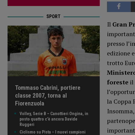
SPORT
Il
Gran Pr
importanti
presso l’i
edizione e
trotto Eur
Ministero
foreste
il
Tommaso Cabrini, portiere
l’opportun
classe 2007, torna al
la Coppa P
Fiorenzuola
Insomma, l
Volley, Serie B – Canottieri Ongina, in
posto quattro c’è ancora Davide
partenope
Ruggeri
importante
Ciclismo su Pista – I nuovi campioni