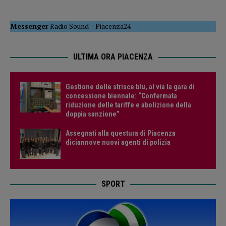
Messenger
Radio Sound
–
Piacenza24
ULTIMA ORA PIACENZA
Gestione delle strisce blu, al via la gara di
concessione biennale: “Confermata
riduzione delle tariffe e abolizione della
doppia sanzione”
Assegnati alla questura di Piacenza
diciannove nuovi agenti di polizia
SPORT