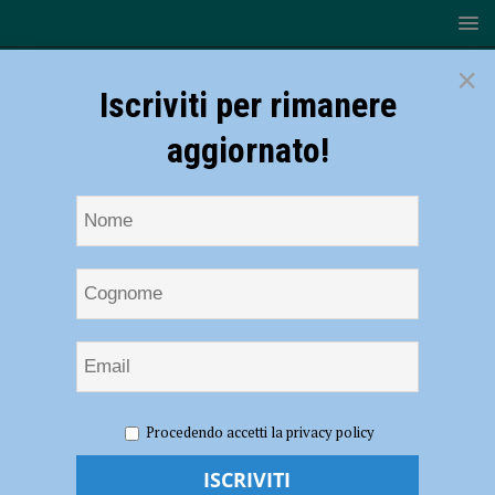
×
Iscriviti per rimanere
aggiornato!
HOME
NOTIZIE
EVENTI A PIACENZA
Il 3 maggio
Procedendo accetti la privacy policy
2026 al via il BAF – Bibiena Art Festival, serie di appuntamenti fino al
24 maggio