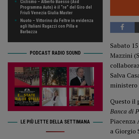
Ciclismo – Alberto Baesso (Asd
Programma Auto) è il “re” del Giro del
Friuli Venezia Giulia Master
Nuoto – Vittorino da Feltre in evidenza
agli Italiani Ragazzi con Pilla e
Barbazza
Sabato 15 
PODCAST RADIO SOUND
Mazzini (S
collabora
Salva Casa
ministero 
Questo il 
Banca di 
Piacenza A
LE PIÙ LETTE DELLA SETTIMANA
a Giorgio 