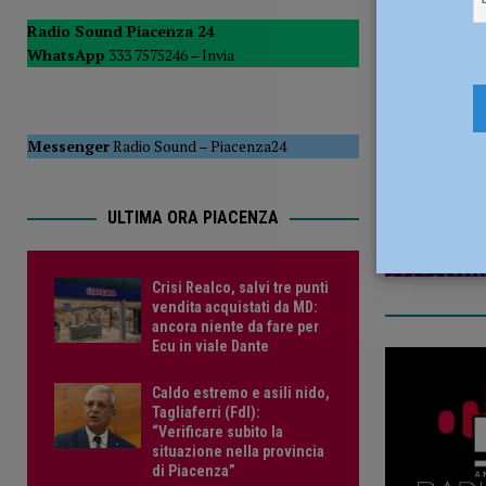
[ 5 Agosto 2026 ]
Tennistavolo – Cortemaggiore, è tutto p
Radio Sound Piacenza 24
WhatsApp
333 7575246 –
Invia
12 Marzo 
Messenger
Radio Sound
–
Piacenza24
ULTIMA ORA PIACENZA
Crisi Realco, salvi tre punti
vendita acquistati da MD:
ancora niente da fare per
Ecu in viale Dante
Caldo estremo e asili nido,
Tagliaferri (FdI):
“Verificare subito la
situazione nella provincia
di Piacenza”