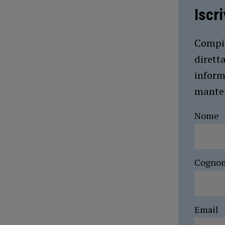
Iscr
Compil
dirett
inform
manten
Nome
Cogno
Email