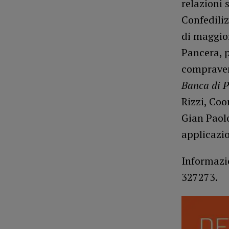
relazioni 
Confediliz
di maggior
Pancera, p
compravend
Banca di 
Rizzi, Coo
Gian Paolo
applicazio
Informazi
327273.