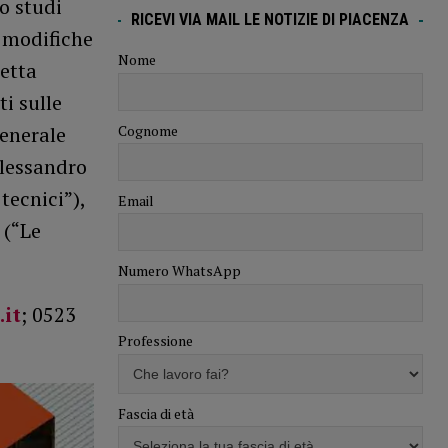
o studi
RICEVI VIA MAIL LE NOTIZIE DI PIACENZA
e modifiche
Nome
detta
ti sulle
Cognome
generale
Alessandro
tecnici”),
Email
 (“Le
Numero WhatsApp
it
; 0523
Professione
Fascia di età