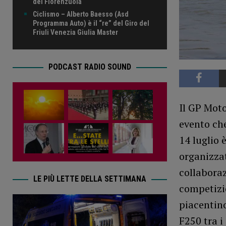
del Fiorenzuola
Ciclismo – Alberto Baesso (Asd
Programma Auto) è il “re” del Giro del
Friuli Venezia Giulia Master
PODCAST RADIO SOUND
Il GP Mot
evento che
14 luglio
organizzat
collabora
LE PIÙ LETTE DELLA SETTIMANA
competizio
piacentino
F250 tra i