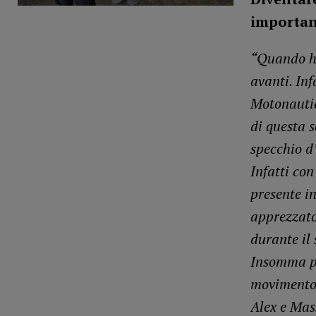
importan
“Quando ho
avanti. Inf
Motonautic
di questa 
specchio d’
Infatti co
presente in
apprezzato
durante il 
Insomma po
movimento e
Alex e Mas