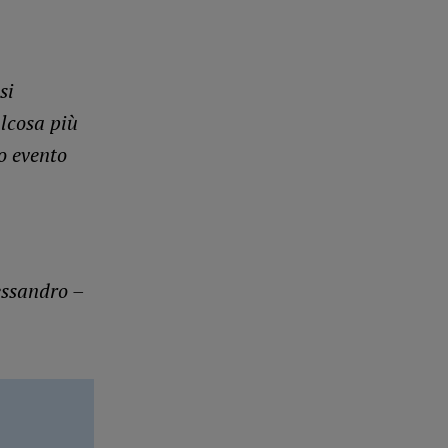
si
lcosa più
o evento
essandro –