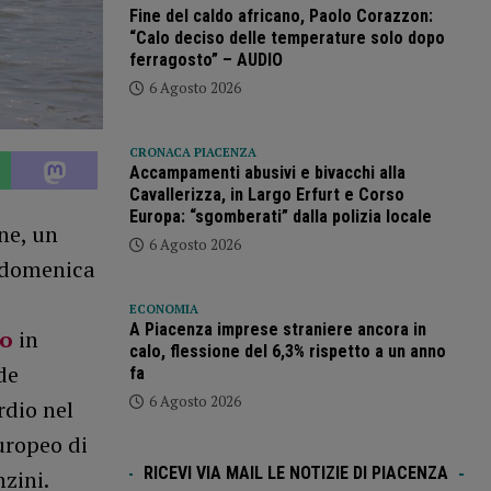
Fine del caldo africano, Paolo Corazzon:
“Calo deciso delle temperature solo dopo
ferragosto” – AUDIO
6 Agosto 2026
CRONACA PIACENZA
Accampamenti abusivi e bivacchi alla
Cavallerizza, in Largo Erfurt e Corso
Europa: “sgomberati” dalla polizia locale
ne, un
6 Agosto 2026
e domenica
ECONOMIA
A Piacenza imprese straniere ancora in
ro
in
calo, flessione del 6,3% rispetto a un anno
de
fa
6 Agosto 2026
rdio nel
uropeo di
RICEVI VIA MAIL LE NOTIZIE DI PIACENZA
zini.