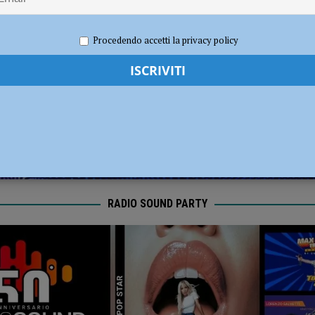
i carabinieri: sette segnalati e stupefacenti sequestrati
CRONACA
2019
Redazione MC
Motori
,
Sport
Procedendo accetti la privacy policy
 gravissimo. Il dramma in provincia di Treviso
CRONACA PIACENZA
RADIO SOUND PARTY