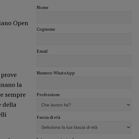
Nome
liano Open
Cognome
Email
Numero WhatsApp
 prove
inano la
re sempre
Professione
 della
lli
Fascia di età