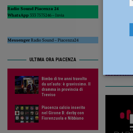
[ 6 Agosto 2026 ]
Droga sulle strade, controlli a tappeto de
Radio Sound Piacenza 24
WhatsApp
333 7575246 –
Invia
PIACENZA
11 Luglio 
[ 6 Agosto 2026 ]
Bimbo di tre anni travolto da un’auto: è
Messenger
Radio Sound
–
Piacenza24
ULTIMA ORA PIACENZA
Bimbo di tre anni travolto
da un’auto: è gravissimo. Il
dramma in provincia di
Treviso
Piacenza calcio inserito
nel Girone B: derby con
Fiorenzuola e Nibbiano