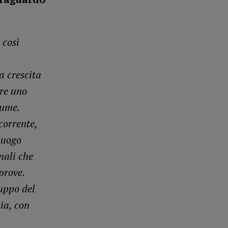
 così
a
a crescita
ere uno
iume.
corrente,
 luogo
nali che
prove.
uppo del
lia, con
.