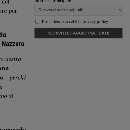
 nel
Interesse principale
are per
Procedendo accetti la privacy policy
zio
n Nazzaro
sa nostra
ona
ro
– perché
ta
ano di
traguardo