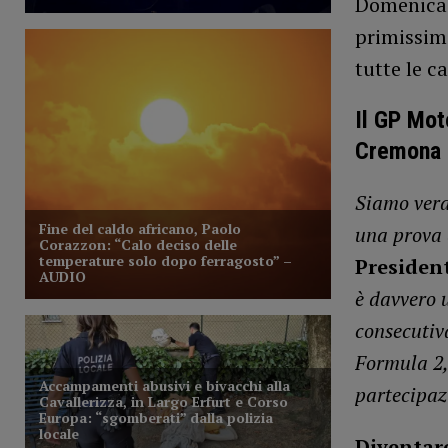
Domenica 1
primissimo
tutte le c
Il GP Mot
Cremona 
Siamo vera
una prova
Presiden
è davvero 
consecutiv
Formula 2,
partecipazi
Diventar