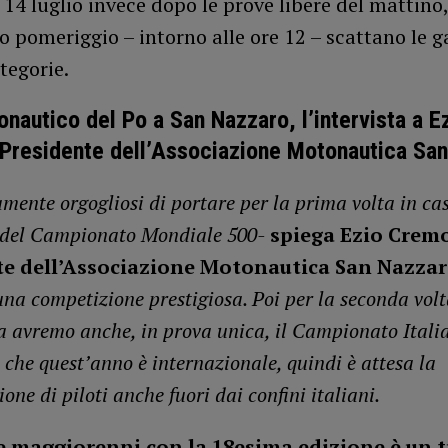
4 luglio invece dopo le prove libere del mattino,
 pomeriggio – intorno alle ore 12 – scattano le g
ategorie.
onautico del Po a San Nazzaro, l’intervista a E
Presidente dell’Associazione Motonautica Sa
mente orgogliosi di portare per la prima volta in ca
 del Campionato Mondiale 500-
spiega Ezio Crem
te dell’Associazione Motonautica San Nazza
una competizione prestigiosa. Poi per la seconda vol
a avremo anche, in prova unica, il Campionato Itali
 che quest’anno è internazionale, quindi è attesa la
one di piloti anche fuori dai confini italiani.
e maggiorenni con la 18esima edizione è un 