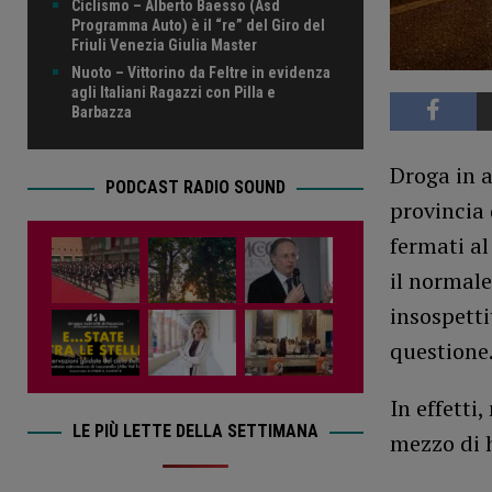
Ciclismo – Alberto Baesso (Asd
Programma Auto) è il “re” del Giro del
Friuli Venezia Giulia Master
Nuoto – Vittorino da Feltre in evidenza
agli Italiani Ragazzi con Pilla e
Barbazza
Droga in a
PODCAST RADIO SOUND
provincia 
fermati al
il normale
insospetti
questione
In effetti
LE PIÙ LETTE DELLA SETTIMANA
mezzo di h