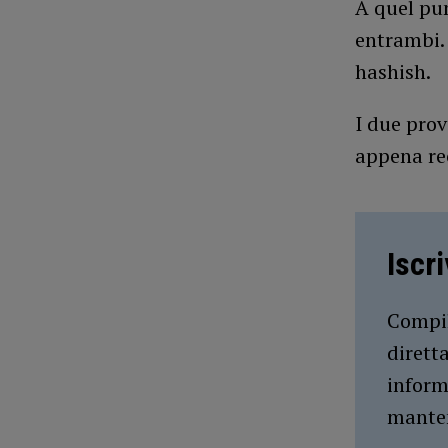
A quel pun
entrambi. 
hashish.
I due prov
appena re
Iscr
Compil
dirett
inform
manten