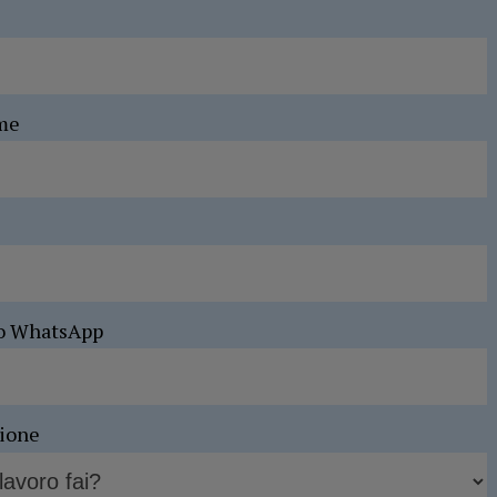
me
o WhatsApp
sione