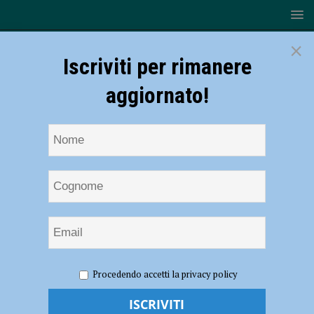
×
Iscriviti per rimanere
aggiornato!
HOME
NOTIZIE
ATTUALITÀ
La fortuna bacia
Procedendo accetti la privacy policy
Carpaneto, vinti 14 mila euro al Lotto
La fortuna bacia Carpaneto, vinti 14 mila