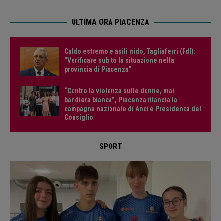
ULTIMA ORA PIACENZA
Caldo estremo e asili nido, Tagliaferri (FdI):
“Verificare subito la situazione nella
provincia di Piacenza”
“Contro la violenza sulle donne, mai
bandiera bianca”, Piacenza rilancia la
campagna nazionale di Anci e Presidenza del
Consiglio
SPORT