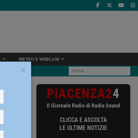
A
METEO E WEBCAM
×
PIACENZA2
4
to la 4° fase
Il Giornale Radio di Radio Sound
osto la
CLICCA E ASCOLTA
LE ULTIME NOTIZIE