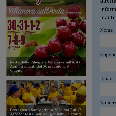
dirett
inform
manten
Nome
Cogno
Email
Numer