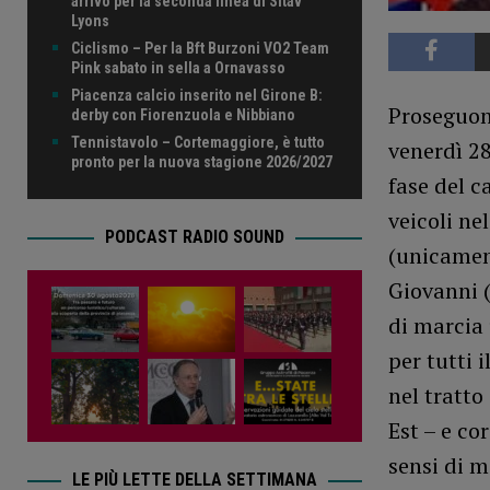
arrivo per la seconda linea di Sitav
Lyons
Ciclismo – Per la Bft Burzoni VO2 Team
Pink sabato in sella a Ornavasso
Piacenza calcio inserito nel Girone B:
Proseguono
derby con Fiorenzuola e Nibbiano
Tennistavolo – Cortemaggiore, è tutto
venerdì 28
pronto per la nuova stagione 2026/2027
fase del c
veicoli ne
PODCAST RADIO SOUND
(unicament
Giovanni (
di marcia 
per tutti 
nel tratto
Est – e co
sensi di ma
LE PIÙ LETTE DELLA SETTIMANA