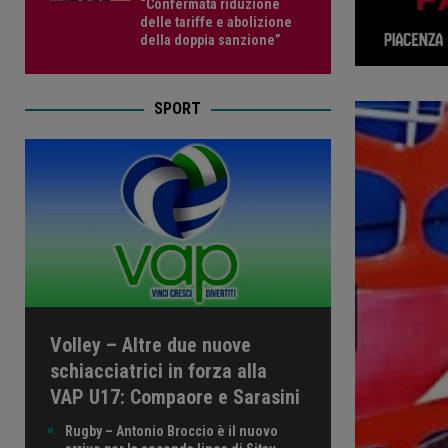
“Confermata riduzione
delle tariffe e abolizione
della doppia sanzione”
SPORT
Volley – Altre due nuove
schiacciatrici in forza alla
VAP U17: Compaore e Sarasini
Rugby – Antonio Broccio è il nuovo