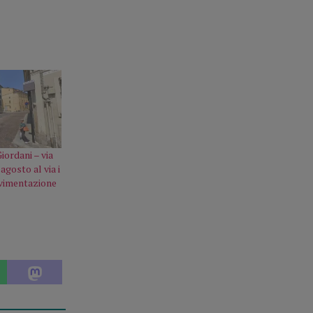
iordani – via
 agosto al via i
avimentazione