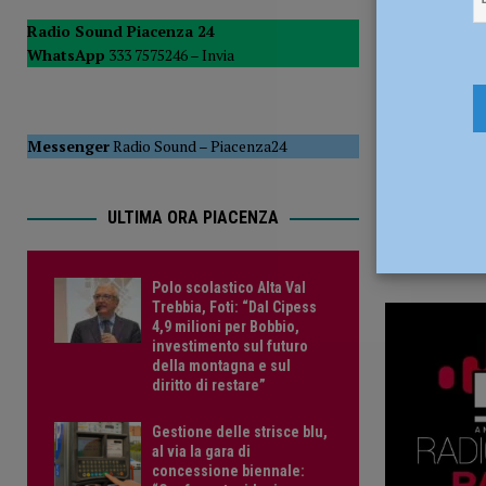
25 Agosto 
diritto di restare”
POLITICA
Radio Sound Piacenza 24
WhatsApp
333 7575246 –
Invia
Messenger
Radio Sound
–
Piacenza24
ULTIMA ORA PIACENZA
Polo scolastico Alta Val
Trebbia, Foti: “Dal Cipess
4,9 milioni per Bobbio,
investimento sul futuro
della montagna e sul
diritto di restare”
Gestione delle strisce blu,
al via la gara di
concessione biennale: