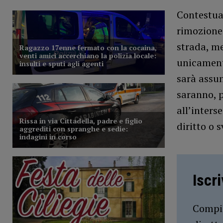
Contestual
rimozione 
strada, m
unicamente
sarà assun
saranno, p
all’inters
diritto o s
Iscr
Compil