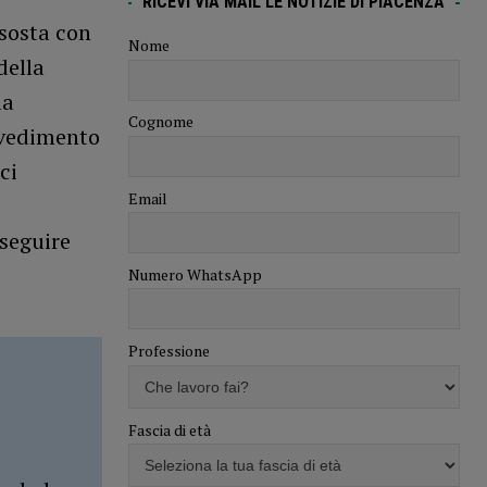
RICEVI VIA MAIL LE NOTIZIE DI PIACENZA
 sosta con
Nome
della
ia
Cognome
ovvedimento
ci
Email
oseguire
Numero WhatsApp
Professione
Fascia di età