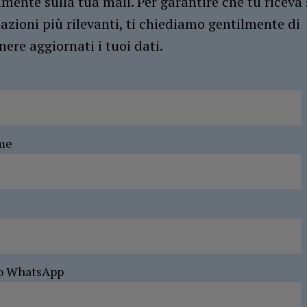
amente sulla tua mail. Per garantire che tu riceva 
azioni più rilevanti, ti chiediamo gentilmente di
ere aggiornati i tuoi dati.
me
o WhatsApp