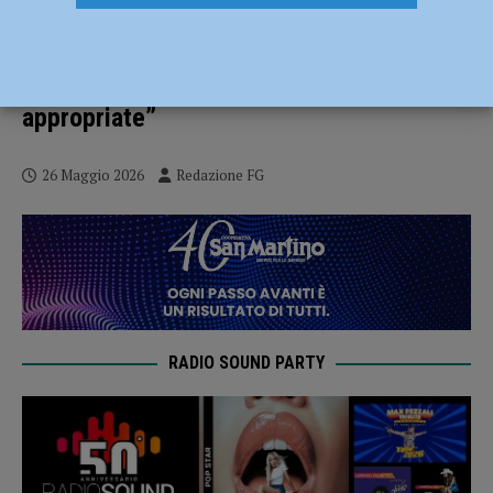
Malattie autoimmuni sistemiche,
convegno il 29 maggio: “Più competenze
integrate per cure più sicure e
appropriate”
26 Maggio 2026
Redazione FG
RADIO SOUND PARTY