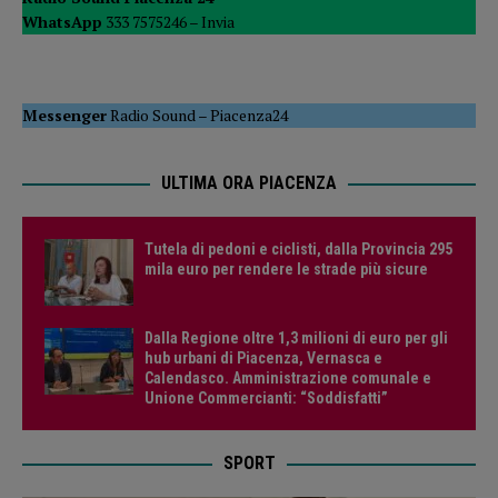
WhatsApp
333 7575246 –
Invia
Messenger
Radio Sound
–
Piacenza24
ULTIMA ORA PIACENZA
Tutela di pedoni e ciclisti, dalla Provincia 295
mila euro per rendere le strade più sicure
Dalla Regione oltre 1,3 milioni di euro per gli
hub urbani di Piacenza, Vernasca e
Calendasco. Amministrazione comunale e
Unione Commercianti: “Soddisfatti”
SPORT