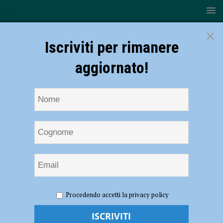
×
Iscriviti per rimanere
aggiornato!
HOME
NOTIZIE
ATTUALITÀ
Malattie autoimmuni
Procedendo accetti la privacy policy
sistemiche, convegno il 29 maggio: “Più competenze integrate per cure
più sicure e appropriate”