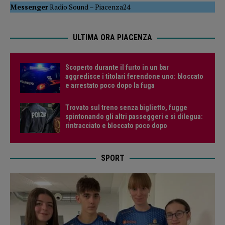
Messenger
Radio Sound
–
Piacenza24
ULTIMA ORA PIACENZA
Scoperto durante il furto in un bar
aggredisce i titolari ferendone uno: bloccato
e arrestato poco dopo la fuga
Trovato sul treno senza biglietto, fugge
spintonando gli altri passeggeri e si dilegua:
rintracciato e bloccato poco dopo
SPORT