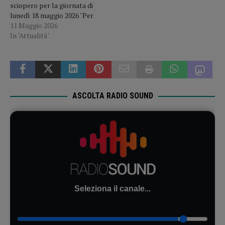
sciopero per la giornata di
L’Ausl si scusa…
lunedì 18 maggio 2026 "Per
la durata dello
11 Maggio 2026
sciopero verranno
In "Attualità"
assicurati i servizi minimi
essenziali nel rispetto
della normativa vigente. Ci
scusiamo per l'eventuale
disagio", scrive in una nota
l'Ausl.
ASCOLTA RADIO SOUND
Seleziona il canale...