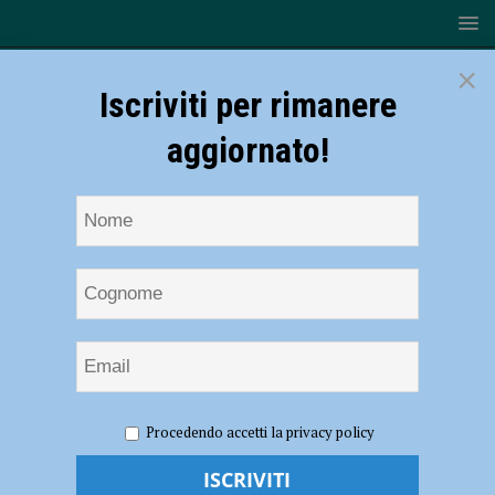
×
Iscriviti per rimanere
aggiornato!
HOME
NOTIZIE
ATTUALITÀ
Sciopero Ausl del 29
Procedendo accetti la privacy policy
maggio: “Garantiti i servizi sanitari urgenti”
Sciopero Ausl del 29 maggio: “Garantiti i