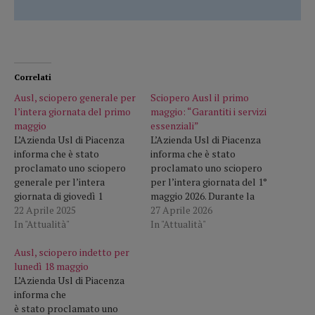
Correlati
Ausl, sciopero generale per
Sciopero Ausl il primo
l’intera giornata del primo
maggio: “Garantiti i servizi
maggio
essenziali”
L’Azienda Usl di Piacenza
L’Azienda Usl di Piacenza
informa che è stato
informa che è stato
proclamato uno sciopero
proclamato uno sciopero
generale per l’intera
per l’intera giornata del 1°
giornata di giovedì 1
maggio 2026. Durante la
maggio 2025. Nella giornata
22 Aprile 2025
giornata di astensione dal
27 Aprile 2026
di sciopero verranno
In "Attualità"
lavoro saranno comunque
In "Attualità"
comunque assicurati i
garantiti i servizi minimi
servizi minimi essenziali nel
Ausl, sciopero indetto per
essenziali, nel rispetto
rispetto della normativa
lunedì 18 maggio
della normativa vigente, al
vigente. L'Azienda si scusa
L’Azienda Usl di Piacenza
fine di assicurare
per gli eventuali disagi.
informa che
l’assistenza sanitaria
è stato proclamato uno
urgente e non differibile.