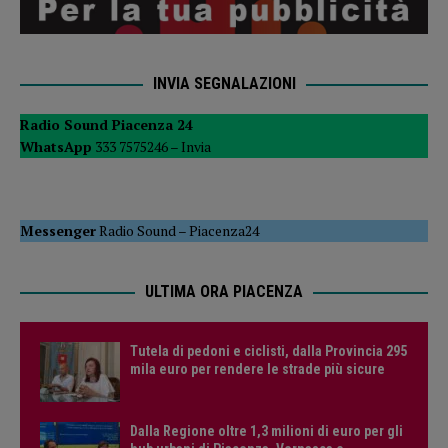
INVIA SEGNALAZIONI
Radio Sound Piacenza 24
WhatsApp
333 7575246 –
Invia
Messenger
Radio Sound
–
Piacenza24
ULTIMA ORA PIACENZA
Tutela di pedoni e ciclisti, dalla Provincia 295
mila euro per rendere le strade più sicure
Dalla Regione oltre 1,3 milioni di euro per gli