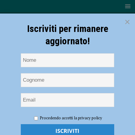
×
Iscriviti per rimanere
aggiornato!
HOME
NOTIZIE
POLITICA
Marciapiedi nuovi in via
Procedendo accetti la privacy policy
Neve e via Mignone, Tassi: “Sicurezza, decoro e fruibilità. Altre due vie
sistemate”