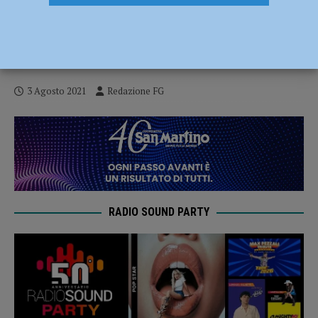
Marciapiedi nuovi in via Neve e via
Mignone, Tassi: “Sicurezza, decoro e
fruibilità. Altre due vie sistemate”
3 Agosto 2021
Redazione FG
RADIO SOUND PARTY