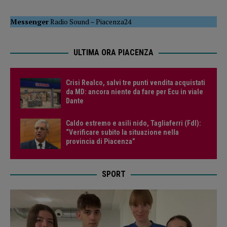
Messenger
Radio Sound
–
Piacenza24
ULTIMA ORA PIACENZA
Crisi Realco, salvi tre punti vendita acquistati
da MD: ancora niente da fare per Ecu in viale
Dante
Caldo estremo e asili nido, Tagliaferri (FdI):
“Verificare subito la situazione nella
provincia di Piacenza”
SPORT