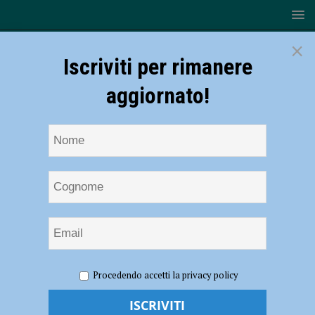
×
Iscriviti per rimanere
aggiornato!
HOME
NOTIZIE
POLITICA
Giovani della Lega,
Procedendo accetti la privacy policy
Marvin Di Corcia nuovo responsabile provinciale
Giovani della Lega, Marvin Di Corcia