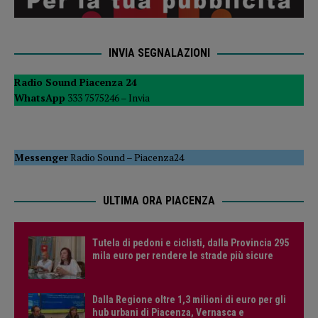
INVIA SEGNALAZIONI
Radio Sound Piacenza 24
WhatsApp
333 7575246 –
Invia
Messenger
Radio Sound
–
Piacenza24
ULTIMA ORA PIACENZA
Tutela di pedoni e ciclisti, dalla Provincia 295
mila euro per rendere le strade più sicure
Dalla Regione oltre 1,3 milioni di euro per gli
hub urbani di Piacenza, Vernasca e