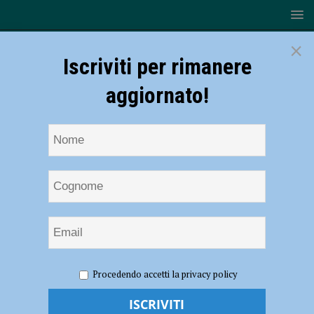
×
Iscriviti per rimanere
aggiornato!
HOME
NOTIZIE
Massimo Ranieri a Piacenza, spettacolo
Procedendo accetti la privacy policy
rinviato al 22 aprile
Massimo Ranieri a Piacenza, spettacolo