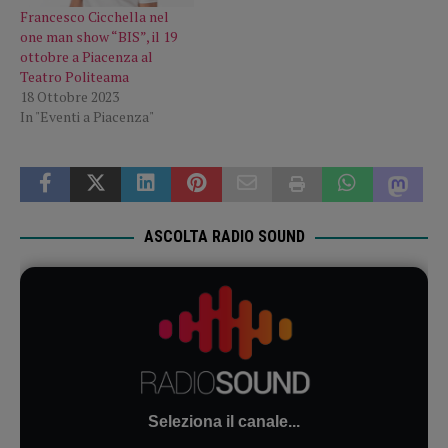
Francesco Cicchella nel
one man show “BIS”, il 19
ottobre a Piacenza al
Teatro Politeama
18 Ottobre 2023
In "Eventi a Piacenza"
ASCOLTA RADIO SOUND
Seleziona il canale...