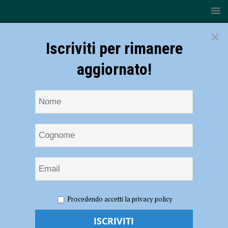
×
Iscriviti per rimanere
aggiornato!
HOME
NOTIZIE
ATTUALITÀ
Aperte le iscrizioni on
Procedendo accetti la privacy policy
line alle mense scolastiche, entro il 4 settembre le richieste
Aperte le iscrizioni on line alle mense