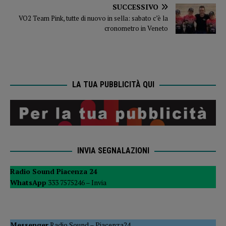
SUCCESSIVO
VO2 Team Pink, tutte di nuovo in sella: sabato c’è la
cronometro in Veneto
LA TUA PUBBLICITÀ QUI
INVIA SEGNALAZIONI
Radio Sound Piacenza 24
WhatsApp
333 7575246 –
Invia
Messenger
Radio Sound
–
Piacenza24