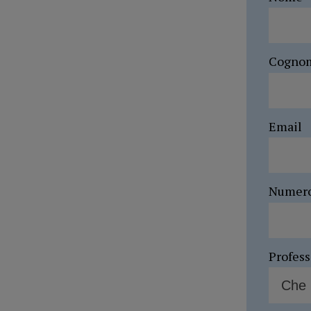
Cogno
Email
Numer
Profes