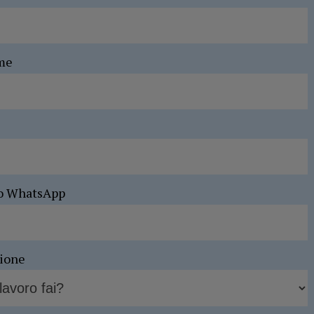
me
o WhatsApp
sione