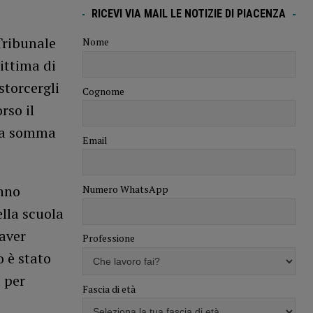
RICEVI VIA MAIL LE NOTIZIE DI PIACENZA
Tribunale
Nome
ittima di
storcergli
Cognome
rso il
ima somma
Email
anno
Numero WhatsApp
ella scuola
aver
Professione
o è stato
 per
Fascia di età