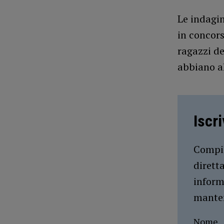
Le indagin
in concors
ragazzi de
abbiano al
Iscr
Compil
dirett
inform
manten
Nome