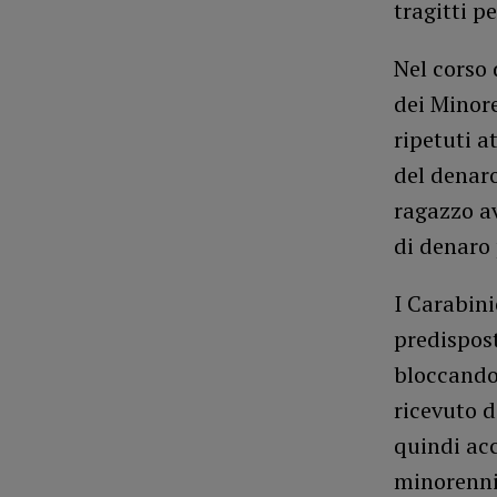
tragitti p
Nel corso 
dei Minore
ripetuti a
del denaro
ragazzo a
di denaro 
I Carabini
predispost
bloccando
ricevuto d
quindi ac
minorenni