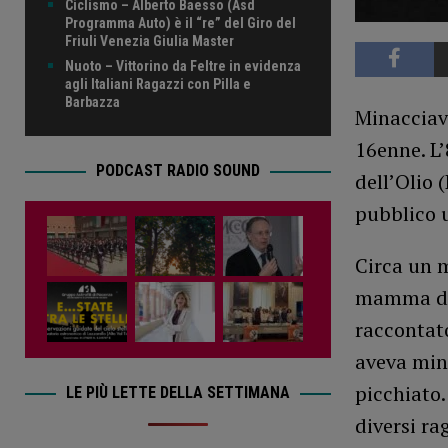
Ciclismo – Alberto Baesso (Asd
Programma Auto) è il “re” del Giro del
Friuli Venezia Giulia Master
Nuoto – Vittorino da Feltre in evidenza
agli Italiani Ragazzi con Pilla e
Barbazza
Minacciav
16enne. L’
PODCAST RADIO SOUND
dell’Olio 
pubblico u
Circa un m
mamma di 
raccontato
aveva min
picchiato.
LE PIÙ LETTE DELLA SETTIMANA
diversi ra