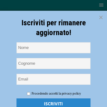
×
Iscriviti per rimanere
aggiornato!
HOME
NOTIZIE
ATTUALITÀ
Nidi e scuole
Procedendo accetti la privacy policy
dell’infanzia, a Piacenza in arrivo quasi 1,5 milioni di euro per
potenziare l’offerta educativa