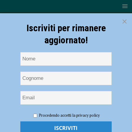
×
Iscriviti per rimanere
aggiornato!
HOME
NOTIZIE
ATTUALITÀ
Biglietti omaggio del
Procedendo accetti la privacy policy
film “Non succede, ma se succede…”
Biglietti omaggio del film “Non succede,