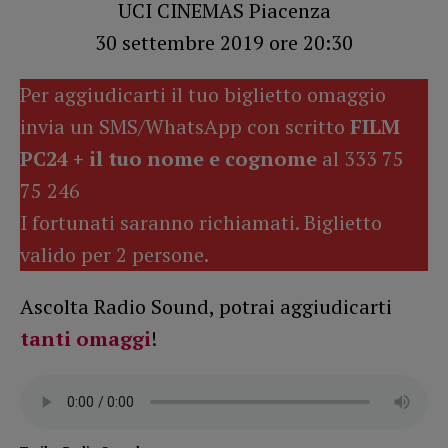
UCI CINEMAS Piacenza
30 settembre 2019 ore 20:30
Per aggiudicarti il tuo biglietto omaggio
invia un SMS/WhatsApp con scritto
FILM
PC24 + il tuo nome e cognome
al 333 75
75 246
I fortunati saranno richiamati. Biglietto
valido per 2 persone.
Ascolta Radio Sound, potrai aggiudicarti
tanti omaggi
!