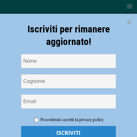
×
Iscriviti per rimanere
aggiornato!
HOME
NOTIZIE
EVENTI A PIACENZA
Novembre
Procedendo accetti la privacy policy
2024 di musica con l’Orchestra Farnesiana, eventi fino al 17 novembre
Novembre 2024 di musica con l’Orchestra