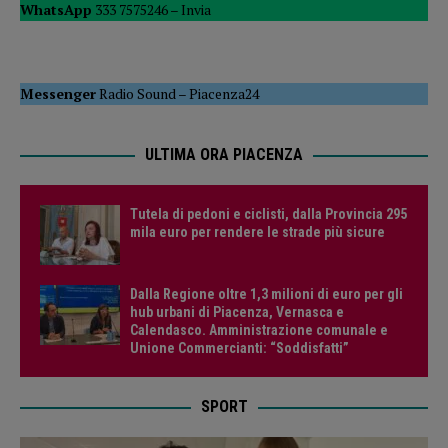
WhatsApp
333 7575246 –
Invia
Messenger
Radio Sound
–
Piacenza24
ULTIMA ORA PIACENZA
Tutela di pedoni e ciclisti, dalla Provincia 295
mila euro per rendere le strade più sicure
Dalla Regione oltre 1,3 milioni di euro per gli
hub urbani di Piacenza, Vernasca e
Calendasco. Amministrazione comunale e
Unione Commercianti: “Soddisfatti”
SPORT