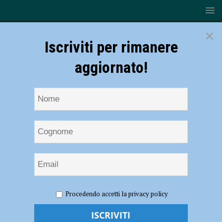
×
Iscriviti per rimanere
aggiornato!
HOME
NOTIZIE
SPORT
CALCIO
Piacenza –
Procedendo accetti la privacy policy
Fiorenzuola, al “Garilli” arriva il derby tra i professionisti
Piacenza – Fiorenzuola, al “Garilli” arriva