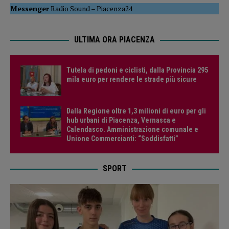
Messenger
Radio Sound
–
Piacenza24
ULTIMA ORA PIACENZA
Tutela di pedoni e ciclisti, dalla Provincia 295
mila euro per rendere le strade più sicure
Dalla Regione oltre 1,3 milioni di euro per gli
hub urbani di Piacenza, Vernasca e
Calendasco. Amministrazione comunale e
Unione Commercianti: “Soddisfatti”
SPORT